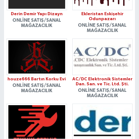
Derin Demir Yapı Dizayn
Ekleristan Eskişehir
Odunpazarı
ONLINE SATIŞ/SANAL
ONLINE SATIŞ/SANAL
MAĞAZACILIK
MAĞAZACILIK
houze666 Bartın Korku Evi
AC/DC Elektronik Sistemler
Dan. San. ve Tic. Ltd. Şti.
ONLINE SATIŞ/SANAL
ONLINE SATIŞ/SANAL
MAĞAZACILIK
MAĞAZACILIK