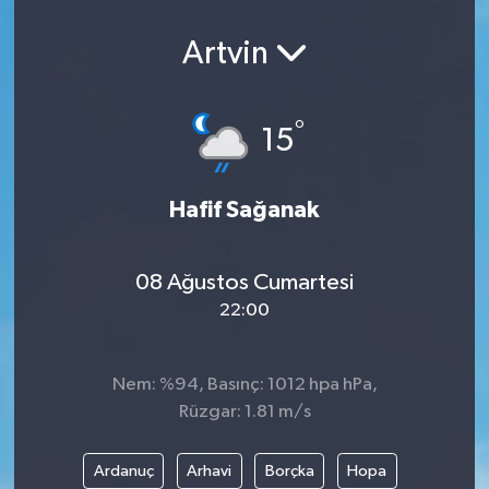
Artvin
°
15
Hafif Sağanak
08 Ağustos Cumartesi
22:00
Nem: %94, Basınç: 1012 hpa hPa,
Rüzgar: 1.81 m/s
Ardanuç
Arhavi
Borçka
Hopa