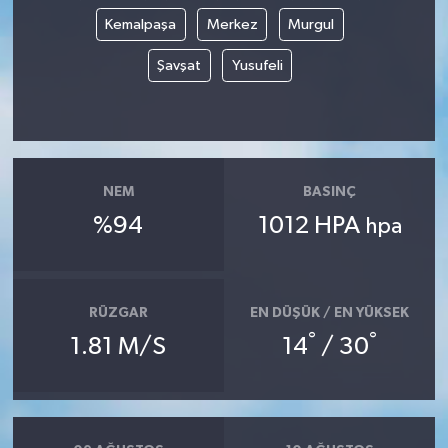
Kemalpaşa
Merkez
Murgul
Şavşat
Yusufeli
NEM
BASINÇ
%94
1012 HPA
hpa
RÜZGAR
EN DÜŞÜK / EN YÜKSEK
°
°
1.81 M/S
14
/ 30