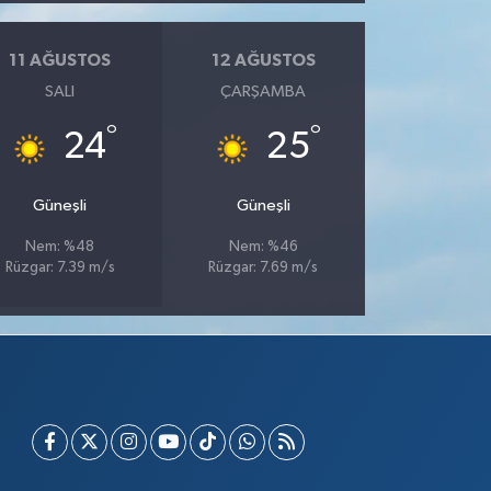
11 AĞUSTOS
12 AĞUSTOS
SALI
ÇARŞAMBA
°
°
24
25
Güneşli
Güneşli
Nem: %48
Nem: %46
Rüzgar: 7.39 m/s
Rüzgar: 7.69 m/s