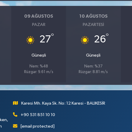
09 AĞUSTOS
10 AĞUSTOS
PAZAR
PAZARTESI
°
°
27
26
Güneşli
Güneşli
Nem: %48
Nem: %37
Rüzgar: 9.61 m/s
Rüzgar: 8.81 m/s
Karesi Mh. Kaya Sk. No: 12 Karesi - BALIKESİR
+90 531 851 10 10
rken,
[email protected]
n