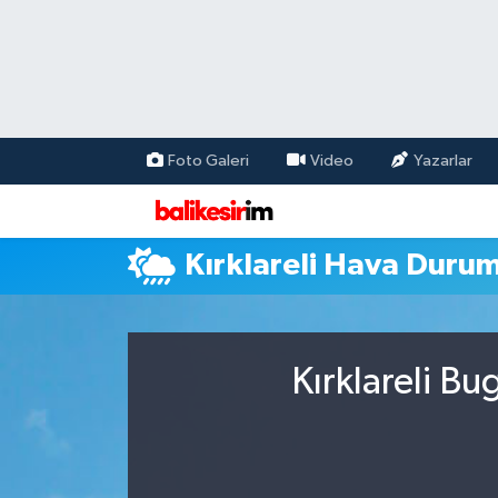
Foto Galeri
Video
Yazarlar
Kırklareli Hava Duru
Kırklareli B