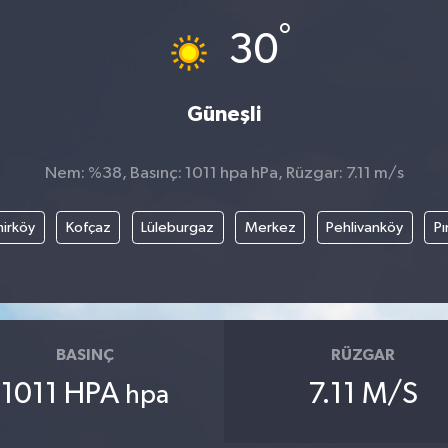
°
30
Güneşli
Nem: %38, Basınç: 1011 hpa hPa, Rüzgar: 7.11 m/s
irköy
Kofçaz
Lüleburgaz
Merkez
Pehlivanköy
Pı
BASINÇ
RÜZGAR
1011 HPA
7.11 M/S
hpa