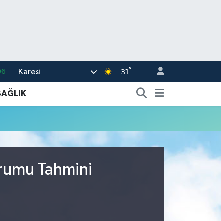
°
Karesi
06
31
02
SAĞLIK
.2
32
48
16
urumu Tahmini