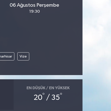
06 Ağustos Perşembe
19:30
narhisar
Vize
EN DÜŞÜK / EN YÜKSEK
°
°
20
/ 35