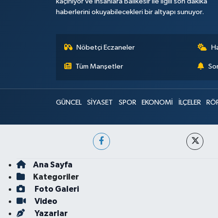
kaçınıyor ve insanlara Balıkesir ile ilgili son dakika
haberlerini okuyabilecekleri bir altyapı sunuyor.
Nöbetçi Eczaneler
H
Tüm Manşetler
Son
GÜNCEL
SİYASET
SPOR
EKONOMİ
İLÇELER
RÖ
Ana Sayfa
Kategoriler
Foto Galeri
Video
Yazarlar