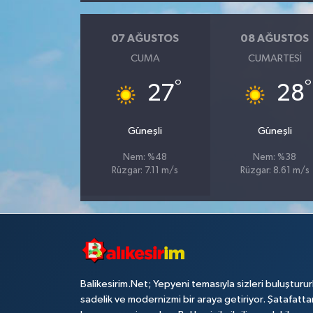
07 AĞUSTOS
08 AĞUSTOS
CUMA
CUMARTESI
°
°
27
28
Güneşli
Güneşli
Nem: %48
Nem: %38
Rüzgar: 7.11 m/s
Rüzgar: 8.61 m/s
Balikesirim.Net; Yepyeni temasıyla sizleri buluşturu
sadelik ve modernizmi bir araya getiriyor. Şatafatta