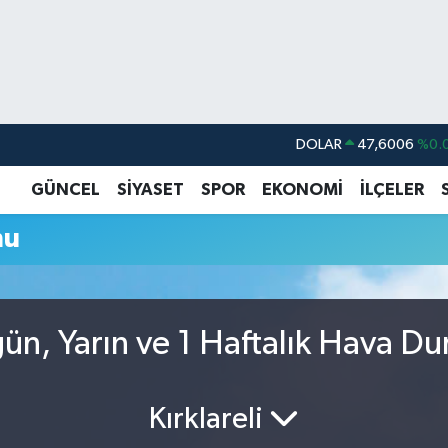
DOLAR
47,6006
%0.
EURO
55,0250
%0.
GÜNCEL
SİYASET
SPOR
EKONOMİ
İLÇELER
STERLİN
64,2398
%0
mu
GRAM ALTIN
6513.94
%0.
BİST100
13.768
%
BITCOIN
64.643,95
%0.
ugün, Yarın ve 1 Haftalık Hava D
Kırklareli