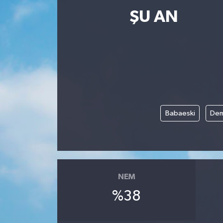
ŞU AN
Babaeski
Dem
NEM
%38