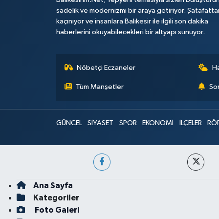
sadelik ve modernizmi bir araya getiriyor. Şatafatta
kaçınıyor ve insanlara Balıkesir ile ilgili son dakika
haberlerini okuyabilecekleri bir altyapı sunuyor.
Nöbetçi Eczaneler
H
Tüm Manşetler
Son
GÜNCEL
SİYASET
SPOR
EKONOMİ
İLÇELER
RÖ
Ana Sayfa
Kategoriler
Foto Galeri