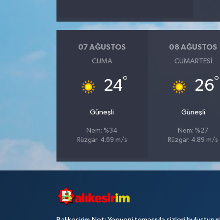
07 AĞUSTOS
08 AĞUSTOS
CUMA
CUMARTESI
°
°
24
26
Güneşli
Güneşli
Nem: %34
Nem: %27
Rüzgar: 4.69 m/s
Rüzgar: 4.89 m/s
Balikesirim.Net; Yepyeni temasıyla sizleri buluşturu