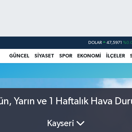
DOLAR
47,5971
%0.
EURO
55,1336
%0.
GÜNCEL
SİYASET
SPOR
EKONOMİ
İLÇELER
STERLİN
64,2534
%0.
GRAM ALTIN
6527.85
%0.
BİST100
13.703
BITCOIN
64.475,47
%0.
ün, Yarın ve 1 Haftalık Hava Du
Kayseri