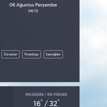
06 Ağustos Perşembe
06:15
Özvatan
Pınarbaşı
Sarıoğlan
EN DÜŞÜK / EN YÜKSEK
°
°
16
/ 32