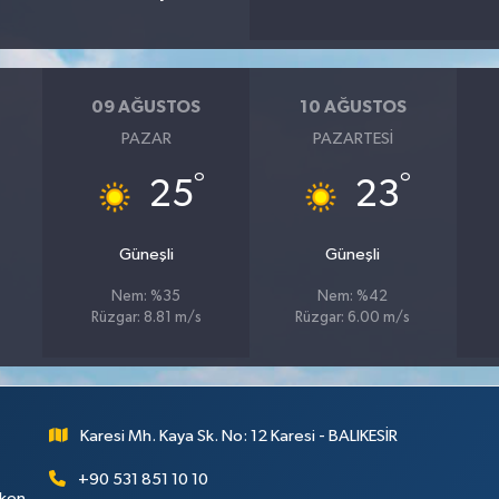
09 AĞUSTOS
10 AĞUSTOS
PAZAR
PAZARTESI
°
°
25
23
Güneşli
Güneşli
Nem: %35
Nem: %42
Rüzgar: 8.81 m/s
Rüzgar: 6.00 m/s
Karesi Mh. Kaya Sk. No: 12 Karesi - BALIKESİR
+90 531 851 10 10
rken,