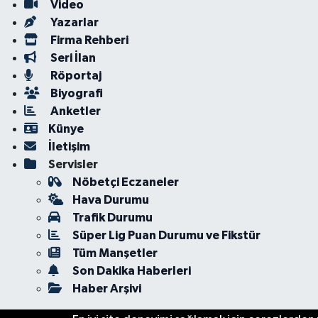
Video
Yazarlar
Firma Rehberi
Seri İlan
Röportaj
Biyografi
Anketler
Künye
İletişim
Servisler
Nöbetçi Eczaneler
Hava Durumu
Trafik Durumu
Süper Lig Puan Durumu ve Fikstür
Tüm Manşetler
Son Dakika Haberleri
Haber Arşivi