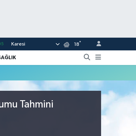
°
Karesi
05
18
18
SAĞLIK
22
54
%0
66
rumu Tahmini