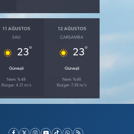
11 AĞUSTOS
12 AĞUSTOS
SALI
ÇARŞAMBA
°
°
23
23
Güneşli
Güneşli
Nem: %48
Nem: %46
Rüzgar: 4.31 m/s
Rüzgar: 7.39 m/s