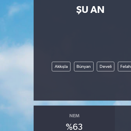
ŞU AN
Akkışla
Bünyan
Develi
Felah
NEM
%63