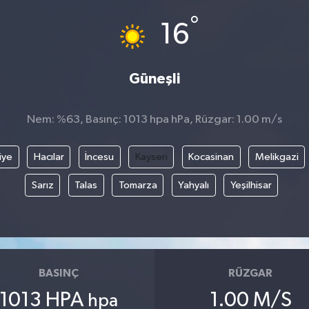
°
16
Güneşli
Nem: %63, Basınç: 1013 hpa hPa, Rüzgar: 1.00 m/s
iye
Hacılar
İncesu
Kayseri
Kocasinan
Melikgazi
Sarız
Talas
Tomarza
Yahyalı
Yeşilhisar
BASINÇ
RÜZGAR
1013 HPA
1.00 M/S
hpa