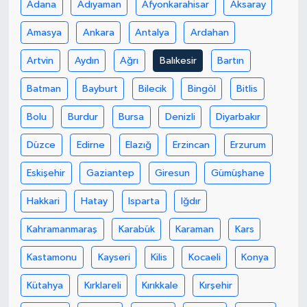
Adana
Adıyaman
Afyonkarahisar
Aksaray
Amasya
Ankara
Antalya
Ardahan
Artvin
Aydın
Ağrı
Balıkesir
Bartın
Batman
Bayburt
Bilecik
Bingöl
Bitlis
Bolu
Burdur
Bursa
Denizli
Diyarbakır
Düzce
Edirne
Elazığ
Erzincan
Erzurum
Eskişehir
Gaziantep
Giresun
Gümüşhane
Hakkari
Hatay
Isparta
Iğdır
Kahramanmaraş
Karabük
Karaman
Kars
Kastamonu
Kayseri
Kilis
Kocaeli
Konya
Kütahya
Kırklareli
Kırıkkale
Kırşehir