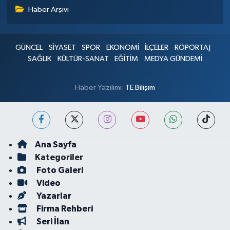
Haber Arşivi
GÜNCEL
SİYASET
SPOR
EKONOMİ
İLÇELER
RÖPORTAJ
SAĞLIK
KÜLTÜR-SANAT
EĞİTİM
MEDYA GÜNDEMİ
Haber Yazılımı:
TE Bilişim
Ana Sayfa
Kategoriler
Foto Galeri
Video
Yazarlar
Firma Rehberi
Seri İlan