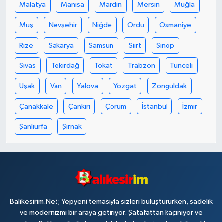
Malatya
Manisa
Mardin
Mersin
Muğla
Muş
Nevşehir
Niğde
Ordu
Osmaniye
Rize
Sakarya
Samsun
Siirt
Sinop
Sivas
Tekirdağ
Tokat
Trabzon
Tunceli
Uşak
Van
Yalova
Yozgat
Zonguldak
Çanakkale
Çankırı
Çorum
İstanbul
İzmir
Şanlıurfa
Şırnak
Balikesirim.Net; Yepyeni temasıyla sizleri buluştururken, sadelik
ve modernizmi bir araya getiriyor. Şatafattan kaçınıyor ve