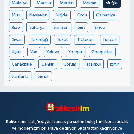
Malatya
Manisa
Mardin
Mersin
Muğla
Muş
Nevşehir
Niğde
Ordu
Osmaniye
Rize
Sakarya
Samsun
Siirt
Sinop
Sivas
Tekirdağ
Tokat
Trabzon
Tunceli
Uşak
Van
Yalova
Yozgat
Zonguldak
Çanakkale
Çankırı
Çorum
İstanbul
İzmir
Şanlıurfa
Şırnak
Balikesirim.Net; Yepyeni temasıyla sizleri buluştururken, sadelik
ve modernizmi bir araya getiriyor. Şatafattan kaçınıyor ve