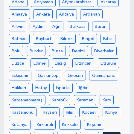
Adana
Adıyaman
Afyonkarahisar
Aksaray
Amasya
Ankara
Antalya
Ardahan
Artvin
Aydın
Ağrı
Balıkesir
Bartın
Batman
Bayburt
Bilecik
Bingöl
Bitlis
Bolu
Burdur
Bursa
Denizli
Diyarbakır
Düzce
Edirne
Elazığ
Erzincan
Erzurum
Eskişehir
Gaziantep
Giresun
Gümüşhane
Hakkari
Hatay
Isparta
Iğdır
Kahramanmaraş
Karabük
Karaman
Kars
Kastamonu
Kayseri
Kilis
Kocaeli
Konya
Kütahya
Kırklareli
Kırıkkale
Kırşehir