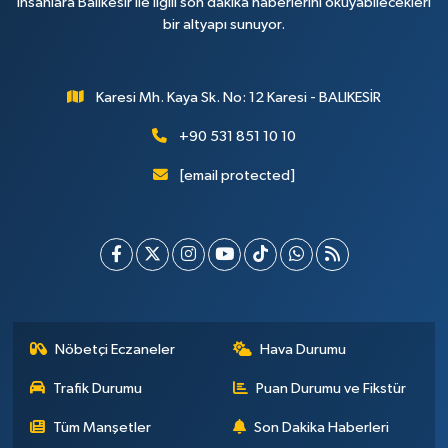
insanlara Balıkesir ile ilgili son dakika haberlerini okuyabilecekleri
bir altyapı sunuyor.
Karesi Mh. Kaya Sk. No: 12 Karesi - BALIKESİR
+90 531 851 10 10
[email protected]
Nöbetçi Eczaneler
Hava Durumu
Trafik Durumu
Puan Durumu ve Fikstür
Tüm Manşetler
Son Dakika Haberleri