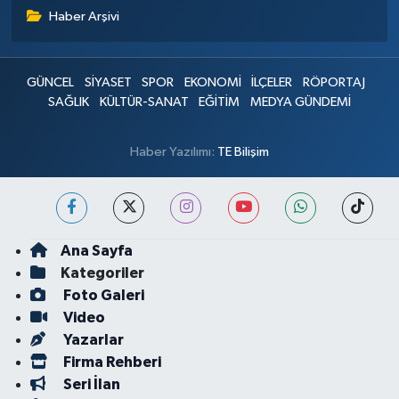
Haber Arşivi
GÜNCEL
SİYASET
SPOR
EKONOMİ
İLÇELER
RÖPORTAJ
SAĞLIK
KÜLTÜR-SANAT
EĞİTİM
MEDYA GÜNDEMİ
Haber Yazılımı:
TE Bilişim
Ana Sayfa
Kategoriler
Foto Galeri
Video
Yazarlar
Firma Rehberi
Seri İlan