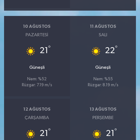
10 AĞUSTOS
11 AĞUSTOS
PAZARTESI
SALI
°
°
21
22
Güneşli
Güneşli
Nem: %52
Nem: %55
Rüzgar: 7.19 m/s
Rüzgar: 8.19 m/s
12 AĞUSTOS
13 AĞUSTOS
ÇARŞAMBA
PERŞEMBE
°
°
21
21