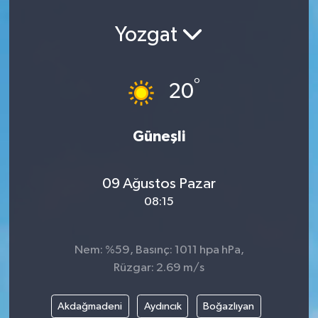
Yozgat
°
20
Güneşli
09 Ağustos Pazar
08:15
Nem: %59, Basınç: 1011 hpa hPa,
Rüzgar: 2.69 m/s
Akdağmadeni
Aydıncık
Boğazlıyan