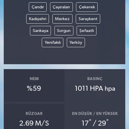
Çandır
Çayıralan
Çekerek
Kadışehri
Merkez
Saraykent
Sarıkaya
Sorgun
Şefaatli
Yenifakılı
Yerköy
NEM
BASINÇ
%59
1011 HPA
hpa
RÜZGAR
EN DÜŞÜK / EN YÜKSEK
°
°
2.69 M/S
17
/ 29