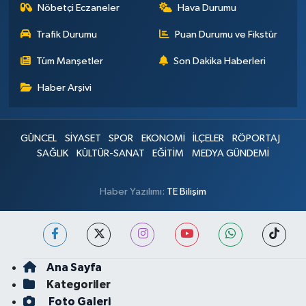
Nöbetçi Eczaneler
Hava Durumu
Trafik Durumu
Puan Durumu ve Fikstür
Tüm Manşetler
Son Dakika Haberleri
Haber Arşivi
GÜNCEL
SİYASET
SPOR
EKONOMİ
İLÇELER
RÖPORTAJ
SAĞLIK
KÜLTÜR-SANAT
EĞİTİM
MEDYA GÜNDEMİ
Haber Yazılımı:
TE Bilişim
Ana Sayfa
Kategoriler
Foto Galeri