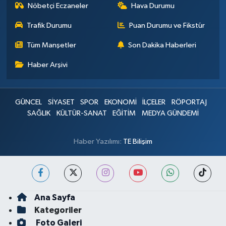
Nöbetçi Eczaneler
Hava Durumu
Trafik Durumu
Puan Durumu ve Fikstür
Tüm Manşetler
Son Dakika Haberleri
Haber Arşivi
GÜNCEL
SİYASET
SPOR
EKONOMİ
İLÇELER
RÖPORTAJ
SAĞLIK
KÜLTÜR-SANAT
EĞİTİM
MEDYA GÜNDEMİ
Haber Yazılımı:
TE Bilişim
Ana Sayfa
Kategoriler
Foto Galeri