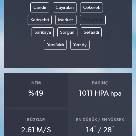
Çandır
Çayıralan
Çekerek
Kadışehri
Merkez
Saraykent
Sarıkaya
Sorgun
Şefaatli
Yenifakılı
Yerköy
NEM
BASINÇ
%49
1011 HPA
hpa
RÜZGAR
EN DÜŞÜK / EN YÜKSEK
°
°
2.61 M/S
14
/ 28