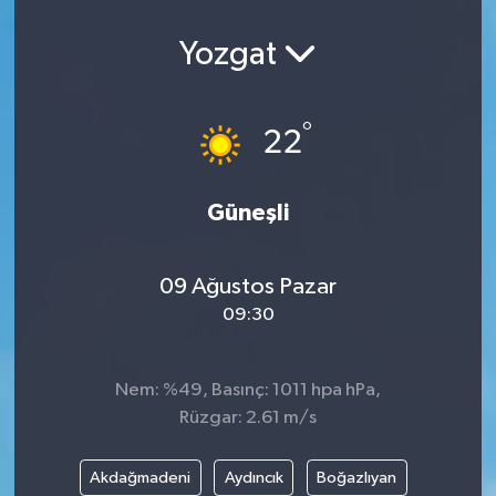
Yozgat
°
22
Güneşli
09 Ağustos Pazar
09:30
Nem: %49, Basınç: 1011 hpa hPa,
Rüzgar: 2.61 m/s
Akdağmadeni
Aydıncık
Boğazlıyan