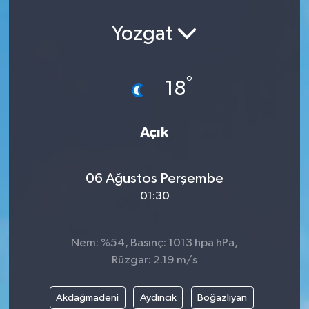
Yozgat
°
18
Açık
06 Ağustos Perşembe
01:30
Nem: %54, Basınç: 1013 hpa hPa,
Rüzgar: 2.19 m/s
Akdağmadeni
Aydıncık
Boğazlıyan