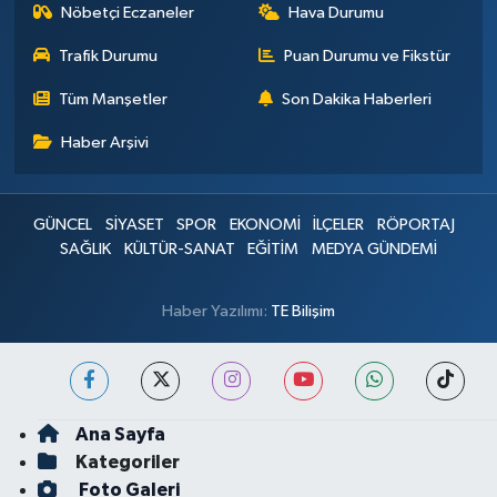
Nöbetçi Eczaneler
Hava Durumu
Trafik Durumu
Puan Durumu ve Fikstür
Tüm Manşetler
Son Dakika Haberleri
Haber Arşivi
GÜNCEL
SİYASET
SPOR
EKONOMİ
İLÇELER
RÖPORTAJ
SAĞLIK
KÜLTÜR-SANAT
EĞİTİM
MEDYA GÜNDEMİ
Haber Yazılımı:
TE Bilişim
Ana Sayfa
Kategoriler
Foto Galeri