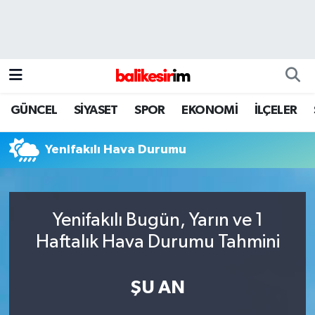
GÜNCEL
SİYASET
SPOR
EKONOMİ
İLÇELER
Yenifakılı Hava Durumu
Yenifakılı Bugün, Yarın ve 1
Haftalık Hava Durumu Tahmini
ŞU AN