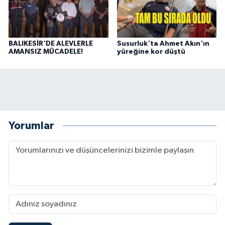
BALIKESİR'DE ALEVLERLE
Susurluk'ta Ahmet Akın'ın
AMANSIZ MÜCADELE!
yüreğine kor düştü
Yorumlar