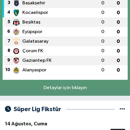
3
Başakşehir
0
0
4
Kocaelispor
0
0
5
Beşiktaş
0
0
6
Eyüpspor
0
0
7
Galatasaray
0
0
8
Çorum FK
0
0
9
Gaziantep FK
0
0
10
Alanyaspor
0
0
Detaylar için tıklayın
Süper Lig Fikstür
14 Ağustos, Cuma