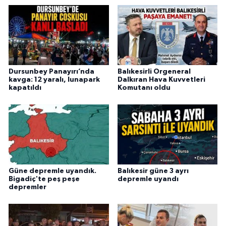
Dursunbey Panayırı’nda
Balıkesirli Orgeneral
kavga: 12 yaralı, lunapark
Dalkıran Hava Kuvvetleri
kapatıldı
Komutanı oldu
Güne depremle uyandık.
Balıkesir güne 3 ayrı
Bigadiç'te peş peşe
depremle uyandı
depremler