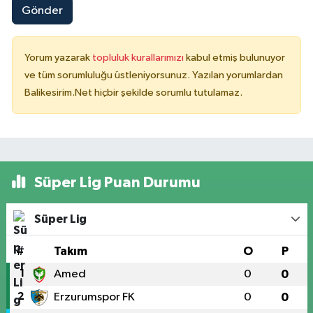
Gönder
Yorum yazarak
topluluk kurallarımızı
kabul etmiş bulunuyor
ve tüm sorumluluğu üstleniyorsunuz. Yazılan yorumlardan
Balikesirim.Net hiçbir şekilde sorumlu tutulamaz.
Süper Lig Puan Durumu
Süper Lig
#
Takım
O
P
1
Amed
0
0
2
Erzurumspor FK
0
0