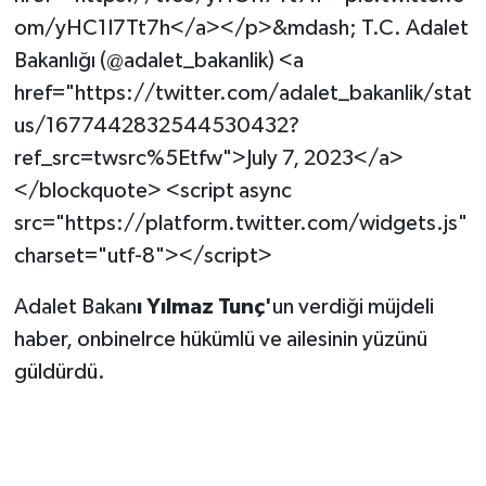
om/yHC1I7Tt7h</a></p>&mdash; T.C. Adalet
Bakanlığı (@adalet_bakanlik) <a
href="https://twitter.com/adalet_bakanlik/stat
us/1677442832544530432?
ref_src=twsrc%5Etfw">July 7, 2023</a>
</blockquote> <script async
src="https://platform.twitter.com/widgets.js"
charset="utf-8"></script>
Adalet Bakan
ı Yılmaz Tunç'
un verdiği müjdeli
haber, onbinelrce hükümlü ve ailesinin yüzünü
güldürdü.