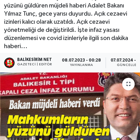
yüzünü güldüren müjdeli haberi Adalet Bakanı
Yılmaz Tunç, gece yarısı duyurdu. Açık cezaevi
izinleri kalıcı olarak uzatıldı. Açık cezaevi
yönetmeliği de değiştirildi. İşte infaz yasası
düzenlemesi ve covid izinleriyle ilgili son dakika
haberi...
BALIKESIRIM NET
08.07.2023 - 00:28
07.07.2024 - 1
GAZETECI | EDITÖR
YAYINLANMA
GÜNCELLEM