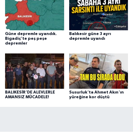
Güne depremle uyandık.
Balıkesir güne 3 ayrı
Bigadiç'te peş peşe
depremle uyandı
depremler
BALIKESİR'DE ALEVLERLE
Susurluk'ta Ahmet Akın'ın
AMANSIZ MÜCADELE!
yüreğine kor düştü