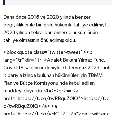
Daha önce 2016 ve 2020 yılında benzer
değişiklikler ile binlerce hükümlü tahliye edilmişti.
2023 yılında tekrardan binlerce hükümlünün
tahliye olmasının önü açılmış oldu.
<blockquote class="twitter-tweet"><p
lang="tr" dir="ltr">Adalet Bakanı Yılmaz Tunç,
Covid-19 salgını nedeniyle 31 Temmuz 2023 tarihi
itibarıyla izinde bulunan hükümlüler için TBMM
Plan ve Bütçe Komisyonu’nda kabul edilen
maddeyi duyurdu.<br><br>➡️ <a
href="https://t.co/twRBquZ0lQ">https://t.c
o/twRBquZ0lQ</a> <a
href="https://t.co/yHC1I7Tt7h">pic.twitter.c