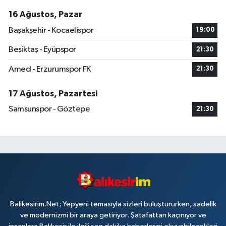
16 Ağustos, Pazar
Başakşehir - Kocaelispor
19:00
Beşiktaş - Eyüpspor
21:30
Amed - Erzurumspor FK
21:30
17 Ağustos, Pazartesi
Samsunspor - Göztepe
21:30
Balikesirim.Net; Yepyeni temasıyla sizleri buluştururken, sadelik
ve modernizmi bir araya getiriyor. Şatafattan kaçınıyor ve