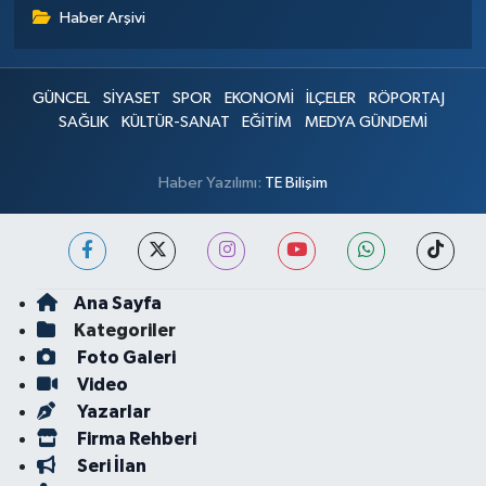
Haber Arşivi
GÜNCEL
SİYASET
SPOR
EKONOMİ
İLÇELER
RÖPORTAJ
SAĞLIK
KÜLTÜR-SANAT
EĞİTİM
MEDYA GÜNDEMİ
Haber Yazılımı:
TE Bilişim
Ana Sayfa
Kategoriler
Foto Galeri
Video
Yazarlar
Firma Rehberi
Seri İlan