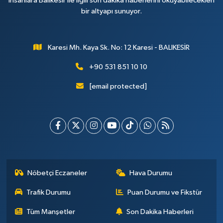
insanlara Balıkesir ile ilgili son dakika haberlerini okuyabilecekleri
bir altyapı sunuyor.
Karesi Mh. Kaya Sk. No: 12 Karesi - BALIKESİR
+90 531 851 10 10
[email protected]
Nöbetçi Eczaneler
Hava Durumu
Trafik Durumu
Puan Durumu ve Fikstür
Tüm Manşetler
Son Dakika Haberleri