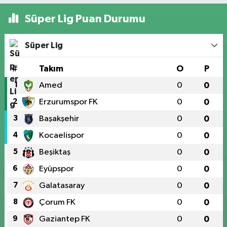
Süper Lig Puan Durumu
Süper Lig
#
Takım
O
P
1
Amed
0
0
2
Erzurumspor FK
0
0
3
Başakşehir
0
0
4
Kocaelispor
0
0
5
Beşiktaş
0
0
6
Eyüpspor
0
0
7
Galatasaray
0
0
8
Çorum FK
0
0
9
Gaziantep FK
0
0