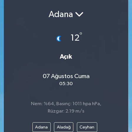
Adana
°
12
Açık
07 Ağustos Cuma
05:30
Nem: %64, Basınç: 1011 hpa hPa,
Rüzgar: 2.19 m/s
Adana
Aladağ
Ceyhan