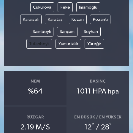
Çukurova
Feke
İmamoğlu
Karaisalı
Karataş
Kozan
Pozantı
Saimbeyli
Sarıçam
Seyhan
Tufanbeyli
Yumurtalık
Yüreğir
NEM
BASINÇ
%64
1011 HPA
hpa
RÜZGAR
EN DÜŞÜK / EN YÜKSEK
°
°
2.19 M/S
12
/ 28