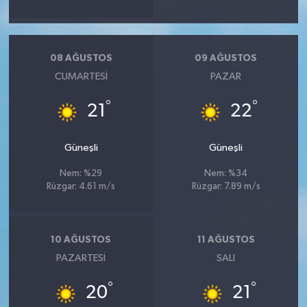
08 AĞUSTOS
09 AĞUSTOS
CUMARTESI
PAZAR
°
°
21
22
Güneşli
Güneşli
Nem: %29
Nem: %34
Rüzgar: 4.61 m/s
Rüzgar: 7.89 m/s
10 AĞUSTOS
11 AĞUSTOS
PAZARTESI
SALI
°
°
20
21