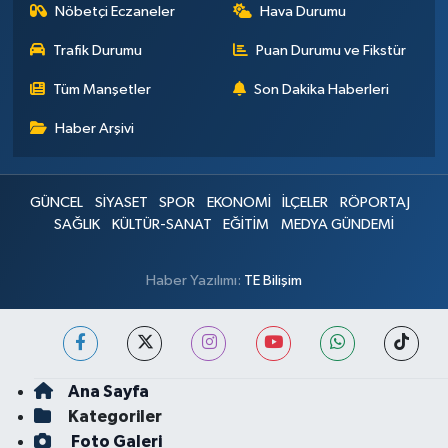
Nöbetçi Eczaneler
Hava Durumu
Trafik Durumu
Puan Durumu ve Fikstür
Tüm Manşetler
Son Dakika Haberleri
Haber Arşivi
GÜNCEL
SİYASET
SPOR
EKONOMİ
İLÇELER
RÖPORTAJ
SAĞLIK
KÜLTÜR-SANAT
EĞİTİM
MEDYA GÜNDEMİ
Haber Yazılımı:
TE Bilişim
Ana Sayfa
Kategoriler
Foto Galeri