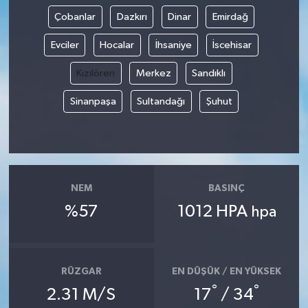
Çobanlar
Dazkırı
Dinar
Emirdağ
Evciler
Hocalar
İhsaniye
İscehisar
Kızılören
Merkez
Sandıklı
Sinanpaşa
Sultandağı
Şuhut
NEM
BASINÇ
%57
1012 HPA
hpa
RÜZGAR
EN DÜŞÜK / EN YÜKSEK
°
°
2.31 M/S
17
/ 34