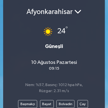
Afyonkarahisar
°
24
Güneşli
10 Ağustos Pazartesi
09:15
Nem: %57, Basınç: 1012 hpa hPa,
Rüzgar: 2.31 m/s
Başmakçı
Bayat
Bolvadin
Çay