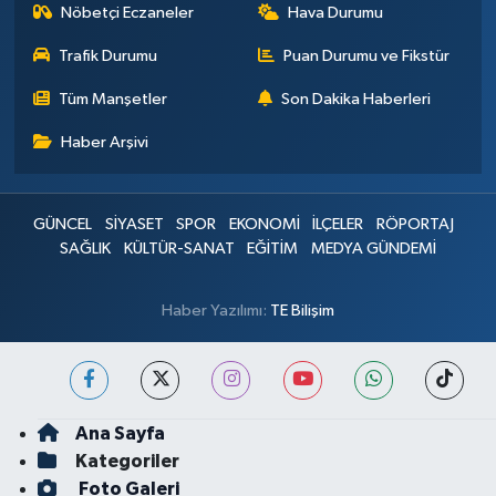
Nöbetçi Eczaneler
Hava Durumu
Trafik Durumu
Puan Durumu ve Fikstür
Tüm Manşetler
Son Dakika Haberleri
Haber Arşivi
GÜNCEL
SİYASET
SPOR
EKONOMİ
İLÇELER
RÖPORTAJ
SAĞLIK
KÜLTÜR-SANAT
EĞİTİM
MEDYA GÜNDEMİ
Haber Yazılımı:
TE Bilişim
Ana Sayfa
Kategoriler
Foto Galeri