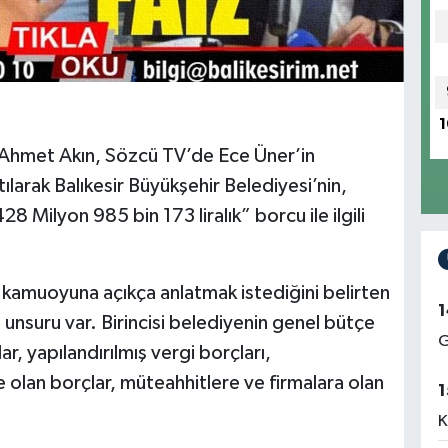
1
ı Ahmet Akın, Sözcü TV’de Ece Üner’in
arak Balıkesir Büyükşehir Belediyesi’nin,
 Milyon 985 bin 173 liralık” borcu ile ilgili
kamuoyuna açıkça anlatmak istediğini belirten
1
unsuru var. Birincisi belediyenin genel bütçe
G
ar, yapılandırılmış vergi borçları,
re olan borçlar, müteahhitlere ve firmalara olan
1
K