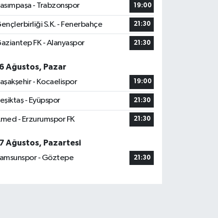
asımpaşa - Trabzonspor
19:00
ençlerbirliği S.K. - Fenerbahçe
21:30
aziantep FK - Alanyaspor
21:30
6 Ağustos, Pazar
aşakşehir - Kocaelispor
19:00
eşiktaş - Eyüpspor
21:30
med - Erzurumspor FK
21:30
7 Ağustos, Pazartesi
amsunspor - Göztepe
21:30