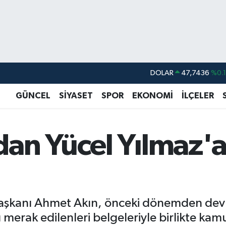
DOLAR
47,7436
%0.
EURO
55,2510
%0.
GÜNCEL
SİYASET
SPOR
EKONOMİ
İLÇELER
STERLİN
64,4811
%0.
GRAM ALTIN
6660.55
%0.
an Yücel Yılmaz'a 
BİST100
13.779
%-
BITCOIN
64.944,08
%-0.
 Başkanı Ahmet Akın, önceki dönemden dev
ı merak edilenleri belgeleriyle birlikte ka