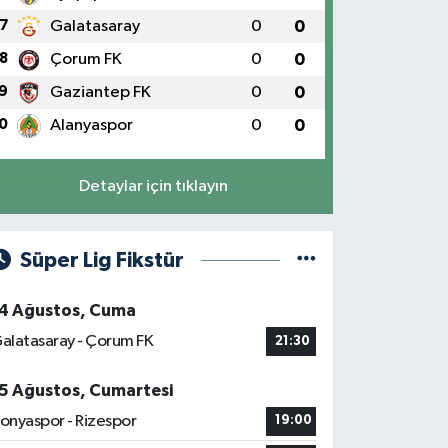
7
Galatasaray
0
0
8
Çorum FK
0
0
9
Gaziantep FK
0
0
0
Alanyaspor
0
0
Detaylar için tıklayın
Süper Lig Fikstür
4 Ağustos, Cuma
alatasaray - Çorum FK
21:30
5 Ağustos, Cumartesi
onyaspor - Rizespor
19:00