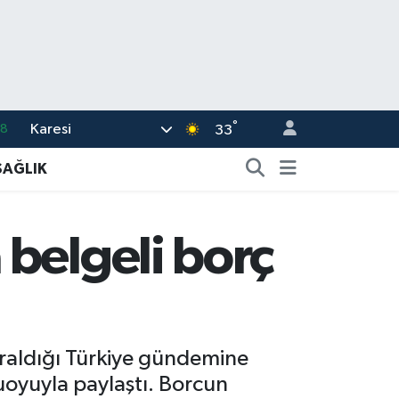
°
Karesi
18
33
32
SAĞLIK
38
03
belgeli borç
14
18
raldığı Türkiye gündemine
muoyuyla paylaştı. Borcun