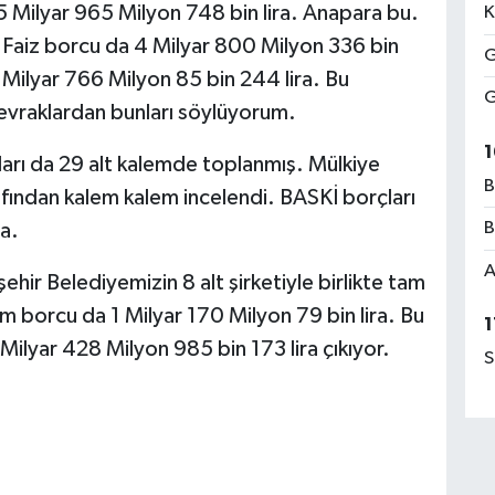
 5 Milyar 965 Milyon 748 bin lira. Anapara bu.
K
r. Faiz borcu da 4 Milyar 800 Milyon 336 bin
G
 Milyar 766 Milyon 85 bin 244 lira. Bu
G
evraklardan bunları söylüyorum.
1
ları da 29 alt kalemde toplanmış. Mülkiye
B
afından kalem kalem incelendi. BASKİ borçları
B
a.
A
ehir Belediyemizin 8 alt şirketiyle birlikte tam
lam borcu da 1 Milyar 170 Milyon 79 bin lira. Bu
1
ilyar 428 Milyon 985 bin 173 lira çıkıyor.
S