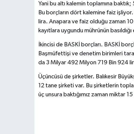
Yani bu altı kalemin toplamına baktık;
Bu borçların dört kalemine faiz işliyo
lira. Anapara ve faiz olduğu zaman 10
kayıtlara uygundu mührünün basıldığı 
İkincisi de BASKİ borçları. BASKİ borç
Başmüfettişi ve denetim birimleri tar
da 3 Milyar 492 Milyon 719 Bin 924 lir
Üçüncüsü de şirketler. Balıkesir Büyükş
12 tane şirketi var. Bu şirketlerin top
üç unsura baktığımız zaman miktar 15 M