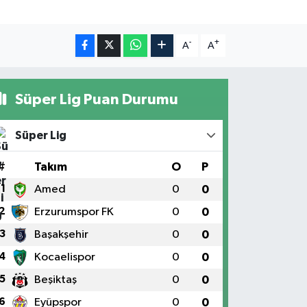
-
+
A
A
Süper Lig Puan Durumu
Süper Lig
#
Takım
O
P
1
Amed
0
0
2
Erzurumspor FK
0
0
3
Başakşehir
0
0
4
Kocaelispor
0
0
5
Beşiktaş
0
0
6
Eyüpspor
0
0