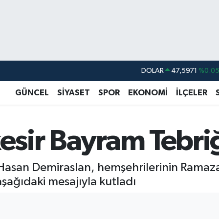
DOLAR
47,5971
%0.0
EURO
55,1336
%0.1
GÜNCEL
SİYASET
SPOR
EKONOMİ
İLÇELER
STERLİN
64,2534
%0.2
GRAM ALTIN
6527.85
%0.5
kesir Bayram Tebri
BİST100
13.703
%
BITCOIN
64.475,47
%0.6
v. Hasan Demiraslan, hemşehrilerinin Ramaza
aşağıdaki mesajıyla kutladı