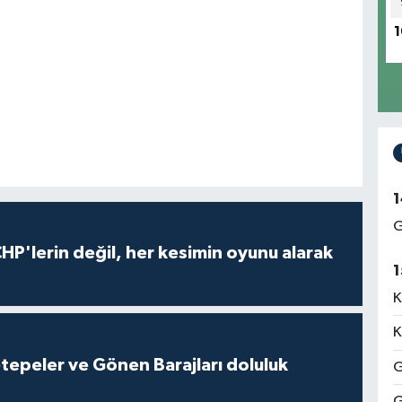
1
1
G
HP'lerin değil, her kesimin oyunu alarak
1
K
K
cetepeler ve Gönen Barajları doluluk
G
G