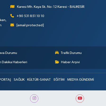
Karesi Mh. Kaya Sk. No: 12 Karesi - BALIKESİR
+90 531 851 10 10
rken,
[email protected]
n
ava Durumu
Trafik Durumu
 Dakika Haberleri
Haber Arşivi
PORTAJ
SAĞLIK
KÜLTÜR-SANAT
EĞİTİM
MEDYA GÜNDEMİ