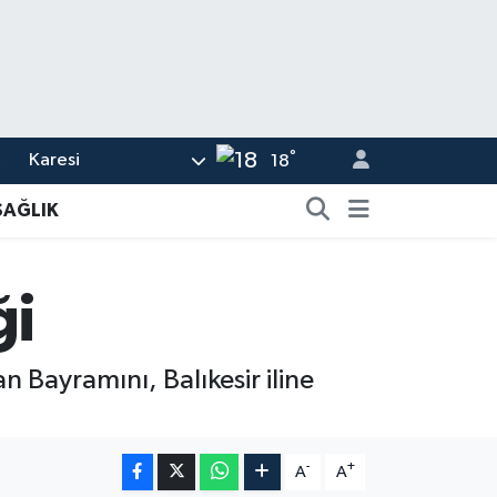
°
Karesi
5
18
8
SAĞLIK
2
4
ği
0
6
n Bayramını, Balıkesir iline
-
+
A
A