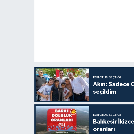
EDITÖRÜN SEÇTIĞI
Akın: Sadece C
seçildim
EDITÖRÜN SEÇTIĞI
Balıkesir İkiz
oranları