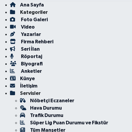
Ana Sayfa
Kategoriler
Foto Galeri
Video
Yazarlar
Firma Rehberi
Seri İlan
Röportaj
Biyografi
Anketler
Künye
İletişim
Servisler
Nöbetçi Eczaneler
Hava Durumu
Trafik Durumu
Süper Lig Puan Durumu ve Fikstür
Tüm Manşetler