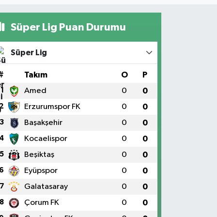
Süper Lig Puan Durumu
Süper Lig
#
Takım
O
P
1
Amed
0
0
2
Erzurumspor FK
0
0
3
Başakşehir
0
0
4
Kocaelispor
0
0
5
Beşiktaş
0
0
6
Eyüpspor
0
0
7
Galatasaray
0
0
8
Çorum FK
0
0