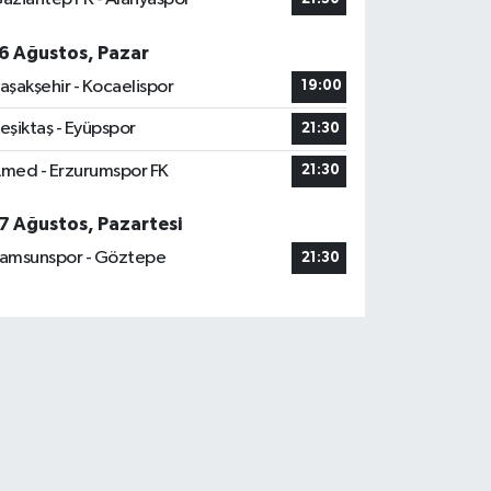
6 Ağustos, Pazar
aşakşehir - Kocaelispor
19:00
eşiktaş - Eyüpspor
21:30
med - Erzurumspor FK
21:30
7 Ağustos, Pazartesi
amsunspor - Göztepe
21:30