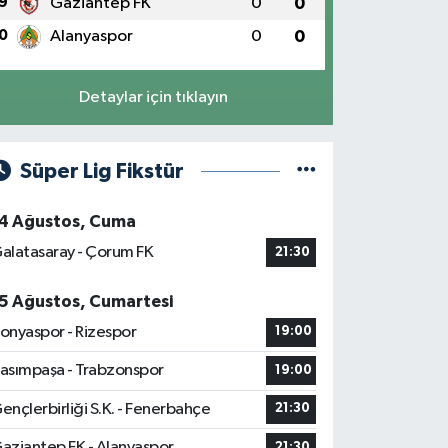
9
Gaziantep FK
0
0
0
Alanyaspor
0
0
Detaylar için tıklayın
Süper Lig Fikstür
4 Ağustos, Cuma
alatasaray - Çorum FK
21:30
5 Ağustos, Cumartesi
onyaspor - Rizespor
19:00
asımpaşa - Trabzonspor
19:00
ençlerbirliği S.K. - Fenerbahçe
21:30
aziantep FK - Alanyaspor
21:30