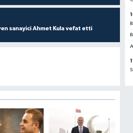
1
B
yen sanayici Ahmet Kula vefat etti
B
A
1
S