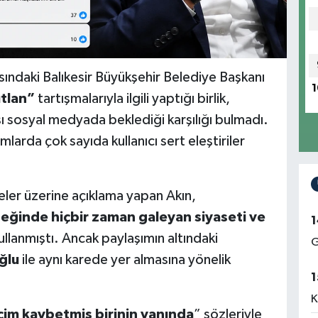
asındaki Balıkesir Büyükşehir Belediye Başkanı
1
tlan”
tartışmalarıyla ilgili yaptığı birlik,
ı sosyal medyada beklediği karşılığı bulmadı.
mlarda çok sayıda kullanıcı sert eleştiriler
er üzerine açıklama yapan Akın,
neğinde hiçbir zaman galeyan siyaseti ve
1
kullanmıştı. Ancak paylaşımın altındaki
G
ğlu
ile aynı karede yer almasına yönelik
1
K
eçim kaybetmiş birinin yanında
” sözleriyle