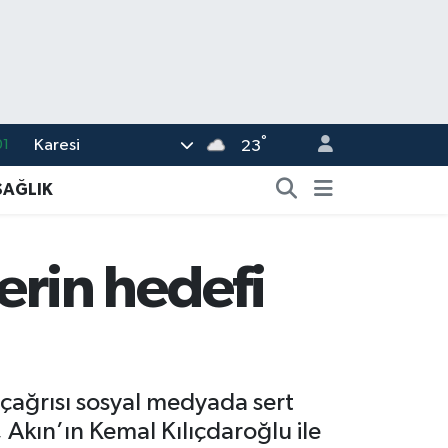
°
Karesi
01
23
06
SAĞLIK
02
05
lerin hedefi
14
37
u çağrısı sosyal medyada sert
, Akın’ın Kemal Kılıçdaroğlu ile