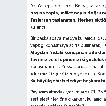
Akın’a tepki gösterdi. Bir başka takip
başına topla, millet neyin doğru ne
Taşlarsan taşlanırsın. Herkes ektiğ
kullandı.
Bir başka sosyal medya kullanıcısı da,
yaptığı konuşmaya atıfta bulunarak; "
Meydanı'ndaki konuşmanız ile dün
tavrınız ve el öpmeniz iki yüzlülük 
konuşmalısınız. Yoksa soruşturma iht
liderimiz Özgür Özer diyeceksin. Sonr
Bir
büyükşehir belediye başkanı bira
Paylaşım altındaki yorumlarda CHP yöne
sert eleştiriler öne çıkarken, kullanıc