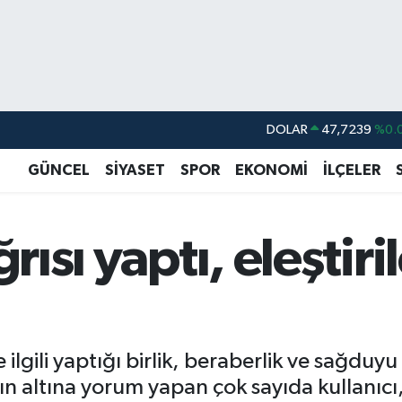
DOLAR
47,7239
%0.
EURO
55,1823
%-0.
GÜNCEL
SİYASET
SPOR
EKONOMİ
İLÇELER
STERLİN
64,4329
%-0.
GRAM ALTIN
6664.02
%0.
ğrısı yaptı, eleştiri
BİST100
13.779
%-
BITCOIN
65.184,38
%0.
ilgili yaptığı birlik, beraberlik ve sağduy
ımın altına yorum yapan çok sayıda kullanıcı