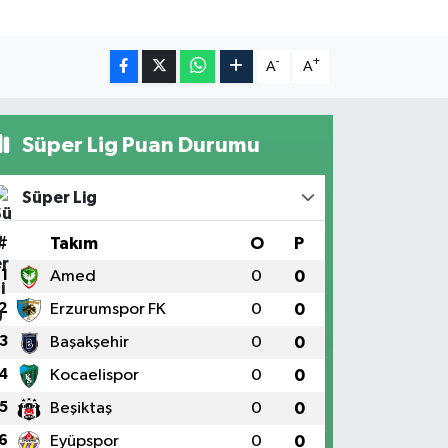
-
+
A
A
Süper Lig Puan Durumu
Süper Lig
#
Takım
O
P
1
Amed
0
0
2
Erzurumspor FK
0
0
3
Başakşehir
0
0
4
Kocaelispor
0
0
5
Beşiktaş
0
0
6
Eyüpspor
0
0