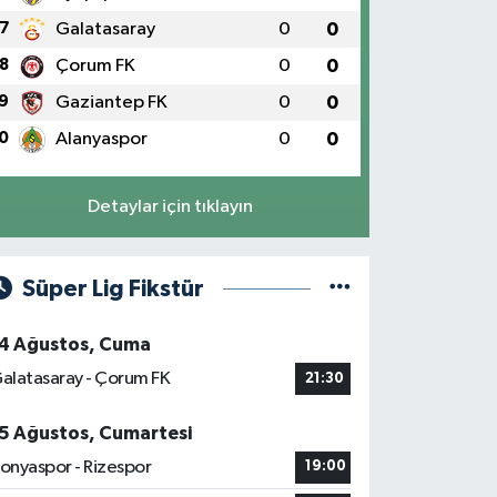
7
Galatasaray
0
0
8
Çorum FK
0
0
9
Gaziantep FK
0
0
0
Alanyaspor
0
0
Detaylar için tıklayın
Süper Lig Fikstür
4 Ağustos, Cuma
alatasaray - Çorum FK
21:30
5 Ağustos, Cumartesi
onyaspor - Rizespor
19:00