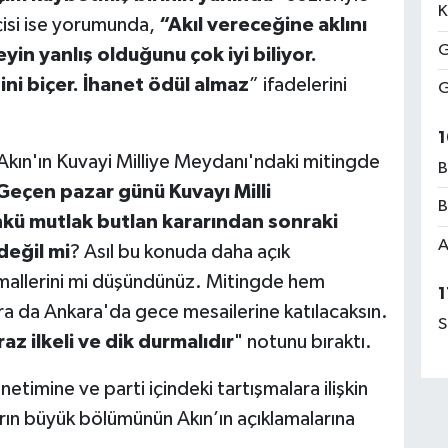
K
çisi ise yorumunda,
“Akıl vereceğine aklını
G
yin yanlış olduğunu çok iyi biliyor.
ini biçer. İhanet ödül almaz
” ifadelerini
G
1
 Akın'ın Kuvayi Milliye Meydanı'ndaki mitingde
B
Geçen pazar günü Kuvayı Milli
B
kü mutlak butlan kararından sonraki
A
değil mi
? Asıl bu konuda daha açık
imallerini mi düşündünüz. Mitingde hem
1
a da Ankara'da gece mesailerine katılacaksın.
S
z ilkeli ve dik durmalıdır
" notunu bıraktı.
timine ve parti içindeki tartışmalara ilişkin
ıların büyük bölümünün Akın’ın açıklamalarına