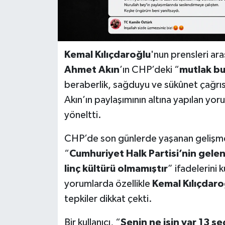
Kemal Kılıçdaroğlu
'nun prensleri ar
Ahmet Akın
’ın CHP’deki “
mutlak bu
beraberlik, sağduyu ve sükûnet çağrıs
Akın’ın paylaşımının altına yapılan yoru
yöneltti.
CHP’de son günlerde yaşanan gelişmel
“
Cumhuriyet Halk Partisi’nin gele
linç kültürü olmamıştır
” ifadelerini 
yorumlarda özellikle
Kemal Kılıçdaro
tepkiler dikkat çekti.
Bir kullanıcı, “
Senin ne işin var 13 s