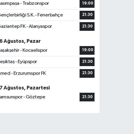
asımpaşa - Trabzonspor
19:00
ençlerbirliği S.K. - Fenerbahçe
21:30
aziantep FK - Alanyaspor
21:30
6 Ağustos, Pazar
aşakşehir - Kocaelispor
19:00
eşiktaş - Eyüpspor
21:30
med - Erzurumspor FK
21:30
7 Ağustos, Pazartesi
amsunspor - Göztepe
21:30