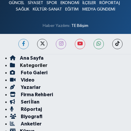
GÜNCEL
SİYASET
SPOR
EKONOMİ
İLÇELER
RÖPORTAJ
SAĞLIK
KÜLTÜR-SANAT
EĞİTİM
MEDYA GÜNDEMİ
Haber Yazılımı:
TE Bilişim
Ana Sayfa
Kategoriler
Foto Galeri
Video
Yazarlar
Firma Rehberi
Seri İlan
Röportaj
Biyografi
Anketler