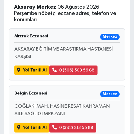
Aksaray
Merkez
06 Ağustos 2026
Perşembe nöbetçi eczane adres, telefon ve
konumları
Mızrak Eczanesi
Merkez
AKSARAY EĞİTİM VE ARAŞTIRMA HASTANESİ
KARŞISI
Yol Tarifi Al
0 (506) 503 56 88
Belgin Eczanesi
Merkez
COĞLAKİ MAH. HASİNE REŞAT KAHRAMAN
AİLE SAĞLIĞI MRK.YANI
Yol Tarifi Al
0 (382) 213 55 88