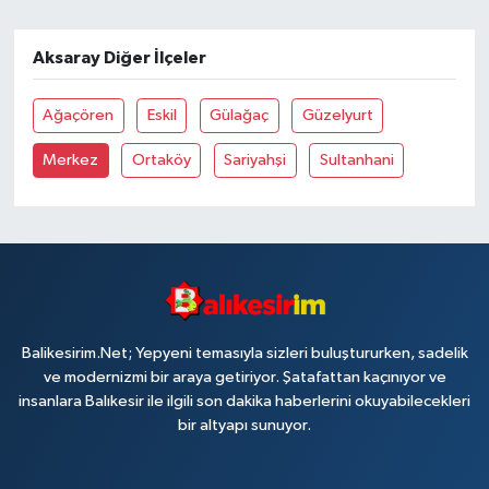
Aksaray Diğer İlçeler
Ağaçören
Eskil
Gülağaç
Güzelyurt
Merkez
Ortaköy
Sariyahşi
Sultanhani
Balikesirim.Net; Yepyeni temasıyla sizleri buluştururken, sadelik
ve modernizmi bir araya getiriyor. Şatafattan kaçınıyor ve
insanlara Balıkesir ile ilgili son dakika haberlerini okuyabilecekleri
bir altyapı sunuyor.