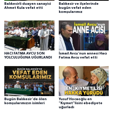
Balıkesirli duayen sanayici
Balıkesir ve ilçelerinde
Ahmet Kula vefat etti
bugün vefat eden
komşularımız
HACI FATMA AVCU SON
İsmail Avcu'nun annesi Hacı
YOLCULUĞUNA UĞURLANDI
Fatma Avcu vefat etti
Bugün Balıkesir'de ölen
Yusuf Hocaoğlu en
komşularımızın isimleri
"Kıymet"lisini ebediyete
uğurladı