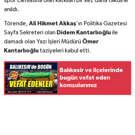
spor camiasına olan katkıları bir kez daha takdirle
anıldı.
Törende,
Ali Hikmet Akkaş
'ın Politika Gazetesi
Sayfa Sekreteri olan
Didem Kantarlıoğlu
ile
damadı olan Yazı İşleri Müdürü
Ömer
Kantarlıoğlu
taziyeleri kabul etti.
Balıkesir ve ilçelerinde
bugün vefat eden
komşularımız