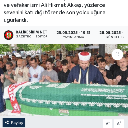
ve vefakar ismi Ali Hikmet Akkaş, yüzlerce
sevenini katıldığı törende son yolculuğuna
uğurlandı.
BALIKESIRIM NET
25.05.2025 - 19:31
28.05.2025 - 2
GAZETECI | EDITÖR
YAYINLANMA
GÜNCELLEM
Paylaş
-
+
A
A