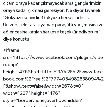
çıtam oraya kadar çıkmayacak ama gençlerimizin
oraya kadar çıkması gerekiyor. Ne diyor Livaneli
‘Gökyüzü senindir. Gökyüzü herkesindir’ 1.
Üniversiteler arası yamaç paraşütü yarışmasına ve
eğlencesine katılan herkese teşekkür ediyorum”
diye konuştu.
<iframe
src="https://www.facebook.com/plugins/vide
o.php?
height=476&href=https%3A%2F%2Fwww.face
book.com%2Freel%2F7774054982638094%2
F&show_text=false&width=267&t=0"
width="267" height="476"
style="border:none;overflow:hidden"