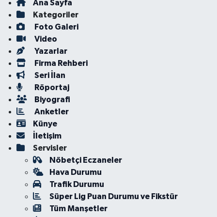
Ana Sayfa
Kategoriler
Foto Galeri
Video
Yazarlar
Firma Rehberi
Seri İlan
Röportaj
Biyografi
Anketler
Künye
İletişim
Servisler
Nöbetçi Eczaneler
Hava Durumu
Trafik Durumu
Süper Lig Puan Durumu ve Fikstür
Tüm Manşetler