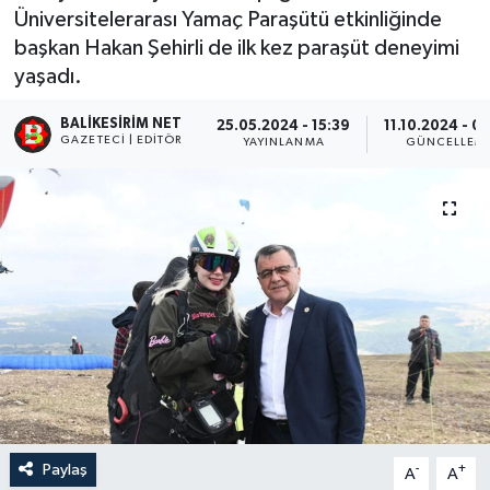
Üniversitelerarası Yamaç Paraşütü etkinliğinde
başkan Hakan Şehirli de ilk kez paraşüt deneyimi
yaşadı.
BALIKESIRIM NET
25.05.2024 - 15:39
11.10.2024 - 0
GAZETECI | EDITÖR
YAYINLANMA
GÜNCELLEM
Paylaş
-
+
A
A