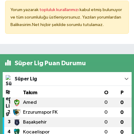
Yorum yazarak
topluluk kurallarımızı
kabul etmiş bulunuyor
ve tüm sorumluluğu üstleniyorsunuz. Yazılan yorumlardan
Balikesirim.Net hiçbir şekilde sorumlu tutulamaz.
Süper Lig Puan Durumu
Süper Lig
#
Takım
O
P
1
Amed
0
0
2
Erzurumspor FK
0
0
3
Başakşehir
0
0
4
Kocaelispor
0
0