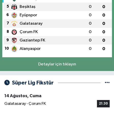
5
Beşiktaş
0
0
6
Eyüpspor
0
0
7
Galatasaray
0
0
8
Çorum FK
0
0
9
Gaziantep FK
0
0
10
Alanyaspor
0
0
Detaylar için tıklayın
Süper Lig Fikstür
14 Ağustos, Cuma
Galatasaray - Çorum FK
21:30