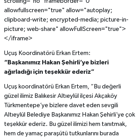
scrolling="no" frameborder="0"
allowfullscreen="true" allow="autoplay;
clipboard-write; encrypted-media; picture-in-
picture; web-share" allowFullScreen="true">
</iframe>
Uçuş Koordinatörü Erkan Ertem:
“Başkanımız Hakan Şehirli’ye bizleri
ağırladığı için teşekkür ederiz”
Uçuş koordinatörü Erkan Ertem, “Bu değerli
güzel ilimiz Balıkesir Altıeylül ilçesi Akçaköy
Türkmentepe’ye bizlere davet eden sevgili
Altıeylül Belediye Başkanımız Hakan Şehirli’ye çok
teşekkür ederiz. Bu güzel ilimizi hem tanıtmak,
hem de yamaç paraşütü tutkunlarını burada