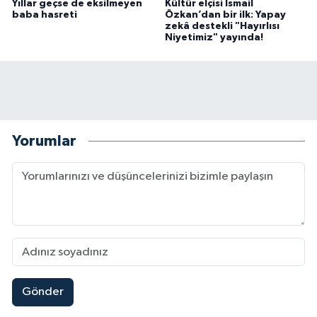
Yıllar geçse de eksilmeyen
Kültür elçisi İsmail
baba hasreti
Özkan’dan bir ilk: Yapay
zekâ destekli "Hayırlısı
Niyetimiz" yayında!
Yorumlar
Gönder