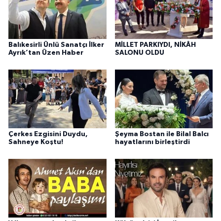
Balıkesirli Ünlü Sanatçı İlker
MİLLET PARKIYDI, NİKÂH
Ayrık’tan Üzen Haber
SALONU OLDU
Çerkes Ezgisini Duydu,
Şeyma Bostan ile Bilal Balcı
Sahneye Koştu!
hayatlarını birleştirdi