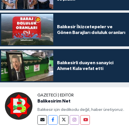
Balıkesir İkizcetepeler ve
Gönen Barajları doluluk oranları
Balıkesirli duayen sanayici
Ahmet Kula vefat etti
GAZETECI | EDITÖR
Balikesirim Net
Balıkesir için dedikodu değil, haber üretiyoruz.