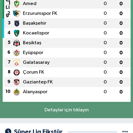
1
Amed
0
0
2
Erzurumspor FK
0
0
3
Başakşehir
0
0
4
Kocaelispor
0
0
5
Beşiktaş
0
0
6
Eyüpspor
0
0
7
Galatasaray
0
0
8
Çorum FK
0
0
9
Gaziantep FK
0
0
10
Alanyaspor
0
0
Detaylar için tıklayın
Süper Lig Fikstür