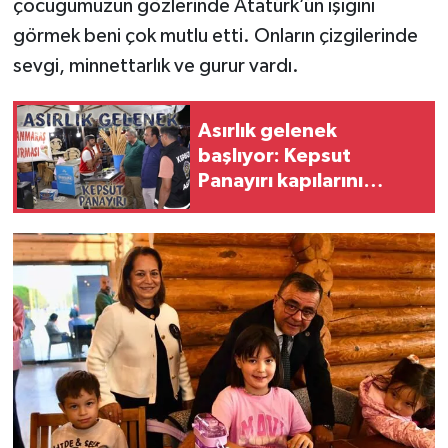
çocuğumuzun gözlerinde Atatürk’ün ışığını
görmek beni çok mutlu etti. Onların çizgilerinde
sevgi, minnettarlık ve gurur vardı.
Asırlık gelenek
başlıyor: Kepsut
Panayırı kapılarını
açıyor