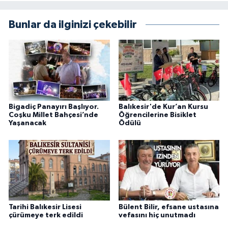
Bunlar da ilginizi çekebilir
Bigadiç Panayırı Başlıyor.
Balıkesir'de Kur’an Kursu
Coşku Millet Bahçesi’nde
Öğrencilerine Bisiklet
Yaşanacak
Ödülü
Tarihi Balıkesir Lisesi
Bülent Bilir, efsane ustasına
çürümeye terk edildi
vefasını hiç unutmadı