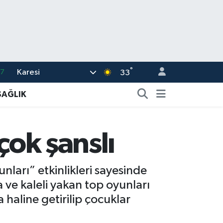
°
Karesi
17
33
27
SAĞLIK
35
12
çok şanslı
19
.2
nları” etkinlikleri sayesinde
ve kaleli yakan top oyunları
haline getirilip çocuklar