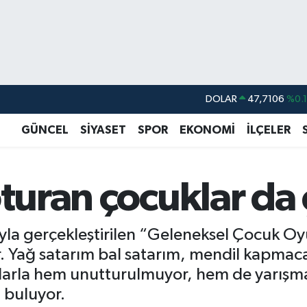
DOLAR
47,7106
%0.
EURO
55,1652
%0.
GÜNCEL
SİYASET
SPOR
EKONOMİ
İLÇELER
STERLİN
64,4046
%0.
GRAM ALTIN
6618.49
%2.
oturan çocuklar da 
BİST100
13.773
%-
BITCOIN
65.130,04
%1
rıyla gerçekleştirilen “Geleneksel Çocuk Oyu
 Yağ satarım bal satarım, mendil kapmaca 
larla hem unutturulmuyor, hem de yarışma 
 buluyor.