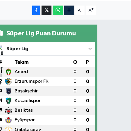
-
+
A
A
Süper Lig Puan Durumu
Süper Lig
#
Takım
O
P
1
Amed
0
0
2
Erzurumspor FK
0
0
3
Başakşehir
0
0
4
Kocaelispor
0
0
5
Beşiktaş
0
0
6
Eyüpspor
0
0
7
Galatasaray
0
0