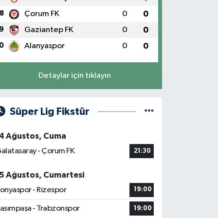
8
Çorum FK
0
0
9
Gaziantep FK
0
0
0
Alanyaspor
0
0
Detaylar için tıklayın
Süper Lig Fikstür
4 Ağustos, Cuma
alatasaray - Çorum FK
21:30
5 Ağustos, Cumartesi
onyaspor - Rizespor
19:00
asımpaşa - Trabzonspor
19:00