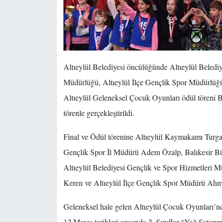
Altıeylül Belediyesi öncülüğünde Altıeylül Belediy
Müdürlüğü, Altıeylül İlçe Gençlik Spor Müdürlüğü’
Altıeylül Geleneksel Çocuk Oyunları ödül töreni
törenle gerçekleştirildi.
Final ve Ödül törenine Altıeylül Kaymakamı Turga
Gençlik Spor İl Müdürü Adem Özalp, Balıkesir B
Altıeylül Belediyesi Gençlik ve Spor Hizmetleri M
Keren ve Altıeylül İlçe Gençlik Spor Müdürü Ahme
Geleneksel hale gelen Altıeylül Çocuk Oyunları’nda 
12 Mayıs tarihleri arasında 2. Sınıflar “Yağ Satarı