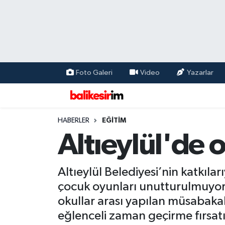
Foto Galeri
Video
Yazarlar
HABERLER
EĞİTİM
Altıeylül'de 
Altıeylül Belediyesi’nin katkıla
çocuk oyunları unutturulmuyor.
okullar arası yapılan müsabaka
eğlenceli zaman geçirme fırsatı