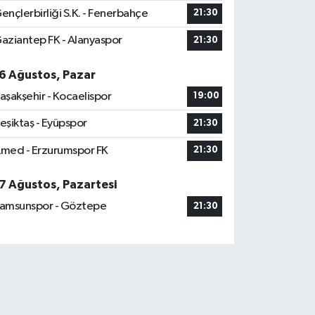
ençlerbirliği S.K. - Fenerbahçe
21:30
aziantep FK - Alanyaspor
21:30
6 Ağustos, Pazar
aşakşehir - Kocaelispor
19:00
eşiktaş - Eyüpspor
21:30
med - Erzurumspor FK
21:30
7 Ağustos, Pazartesi
amsunspor - Göztepe
21:30