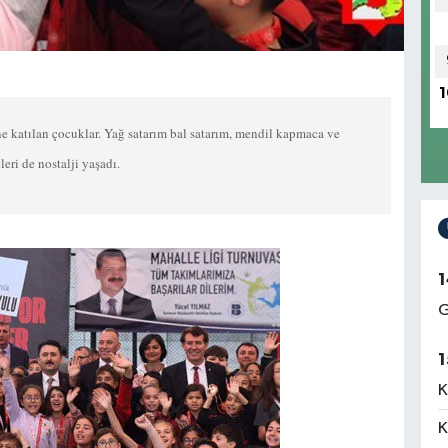
1
e katılan çocuklar. Yağ satarım bal satarım, mendil kapmaca ve
leri de nostalji yaşadı.
1
G
1
K
K