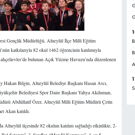
G
G
1
esi Gençlik Müdürlüğü, Altıeylül İlçe Milli Eğitim
B
nün katkılarıyla 82 okul 1462 öğrencinin katılımıyla
B
 Bahçelievler’de bulunan Açık Yüzme Havuzu’nda düzenlenen
A
1
y Hakan Bilgin, Altıeylül Belediye Başkanı Hasan Avcı,
S
üyükşehir Belediyesi Spor Daire Başkanı Yahya Akduman,
üdürü Abdüllatif Özer, Altıeylül Milli Eğitim Müdürü Çetin
t Akan katıldı.
Altıeylül ilçesinde 82 okulun katılım sağladığı etkinlikte, 2-
m Bal Satarım”, 3. Sınıflar, “Mendil Kapmaca”, 4. ve 5.