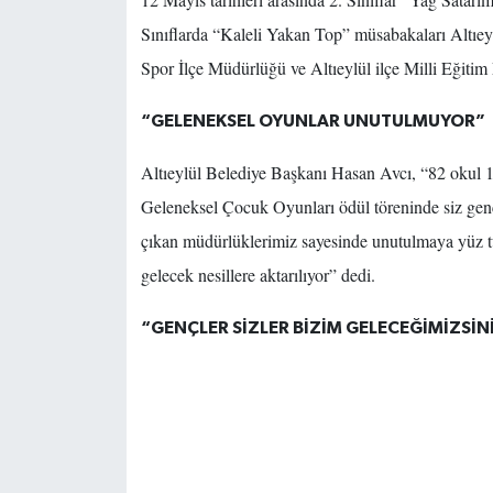
Sınıflarda “Kaleli Yakan Top” müsabakaları Altıey
Spor İlçe Müdürlüğü ve Altıeylül ilçe Milli Eğitim M
“GELENEKSEL OYUNLAR UNUTULMUYOR”
Altıeylül Belediye Başkanı Hasan Avcı, “82 okul 14
Geleneksel Çocuk Oyunları ödül töreninde siz genç
çıkan müdürlüklerimiz sayesinde unutulmaya yüz 
gelecek nesillere aktarılıyor” dedi.
“GENÇLER SİZLER BİZİM GELECEĞİMİZSİN