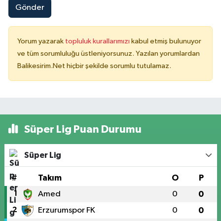
Gönder
Yorum yazarak
topluluk kurallarımızı
kabul etmiş bulunuyor
ve tüm sorumluluğu üstleniyorsunuz. Yazılan yorumlardan
Balikesirim.Net hiçbir şekilde sorumlu tutulamaz.
Süper Lig Puan Durumu
Süper Lig
#
Takım
O
P
1
Amed
0
0
2
Erzurumspor FK
0
0