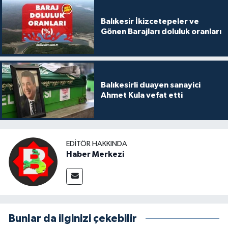
Balıkesir İkizcetepeler ve
Gönen Barajları doluluk oranları
Balıkesirli duayen sanayici
Ahmet Kula vefat etti
EDITÖR HAKKINDA
Haber Merkezi
Bunlar da ilginizi çekebilir