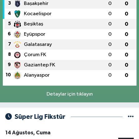
3
Başakşehir
0
0
4
Kocaelispor
0
0
5
Beşiktaş
0
0
6
Eyüpspor
0
0
7
Galatasaray
0
0
8
Çorum FK
0
0
9
Gaziantep FK
0
0
10
Alanyaspor
0
0
Detaylar için tıklayın
Süper Lig Fikstür
14 Ağustos, Cuma