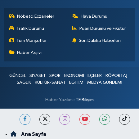
Nöbetçi Eczaneler
Hava Durumu
Trafik Durumu
Puan Durumu ve Fikstür
Tüm Manşetler
Son Dakika Haberleri
Haber Arşivi
GÜNCEL
SİYASET
SPOR
EKONOMİ
İLÇELER
RÖPORTAJ
SAĞLIK
KÜLTÜR-SANAT
EĞİTİM
MEDYA GÜNDEMİ
Haber Yazılımı:
TE Bilişim
Ana Sayfa