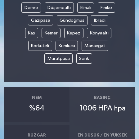
Demre
Döşemealtı
Elmalı
Finike
Gazipaşa
Gündoğmuş
İbradı
Kaş
Kemer
Kepez
Konyaaltı
Korkuteli
Kumluca
Manavgat
Muratpaşa
Serik
NEM
BASINÇ
%64
1006 HPA
hpa
RÜZGAR
EN DÜŞÜK / EN YÜKSEK