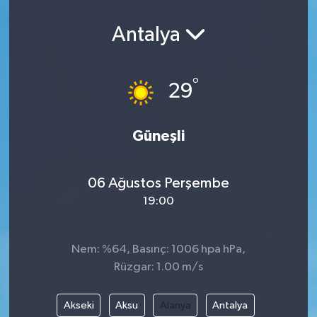
Antalya
°
29
Güneşli
06 Ağustos Perşembe
19:00
Nem: %64, Basınç: 1006 hpa hPa,
Rüzgar: 1.00 m/s
Akseki
Aksu
Alanya
Antalya