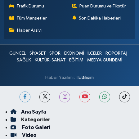
Trafik Durumu
Puan Durumu ve Fikstür
Tüm Manşetler
Son Dakika Haberleri
Haber Arşivi
GÜNCEL
SİYASET
SPOR
EKONOMİ
İLÇELER
RÖPORTAJ
SAĞLIK
KÜLTÜR-SANAT
EĞİTİM
MEDYA GÜNDEMİ
Haber Yazılımı:
TE Bilişim
Ana Sayfa
Kategoriler
Foto Galeri
Video