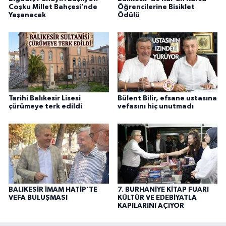
Coşku Millet Bahçesi’nde
Öğrencilerine Bisiklet
Yaşanacak
Ödülü
Tarihi Balıkesir Lisesi
Bülent Bilir, efsane ustasına
çürümeye terk edildi
vefasını hiç unutmadı
BALIKESİR İMAM HATİP'TE
7. BURHANİYE KİTAP FUARI
VEFA BULUŞMASI
KÜLTÜR VE EDEBİYATLA
KAPILARINI AÇIYOR