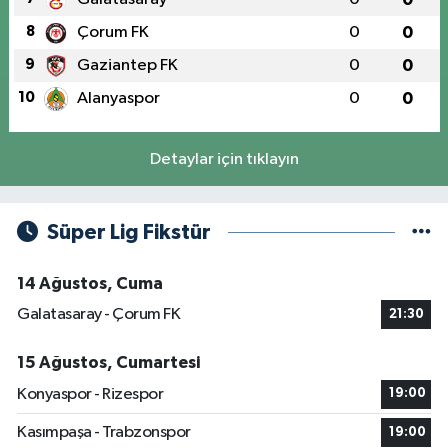
8
Çorum FK
0
0
9
Gaziantep FK
0
0
10
Alanyaspor
0
0
Detaylar için tıklayın
Süper Lig Fikstür
14 Ağustos, Cuma
Galatasaray - Çorum FK
21:30
15 Ağustos, Cumartesi
Konyaspor - Rizespor
19:00
Kasımpaşa - Trabzonspor
19:00