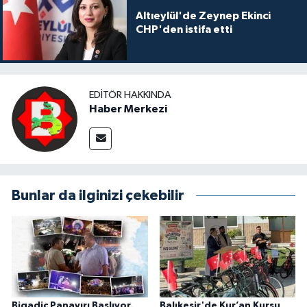
Altıeylül'de Zeynep Ekinci
CHP'den istifa etti
EDITÖR HAKKINDA
Haber Merkezi
Bunlar da ilginizi çekebilir
Bigadiç Panayırı Başlıyor.
Balıkesir'de Kur’an Kursu