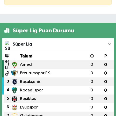
Süper Lig Puan Durumu
Süper Lig
#
Takım
O
P
1
Amed
0
0
2
Erzurumspor FK
0
0
3
Başakşehir
0
0
4
Kocaelispor
0
0
5
Beşiktaş
0
0
6
Eyüpspor
0
0
7
Galatasaray
0
0