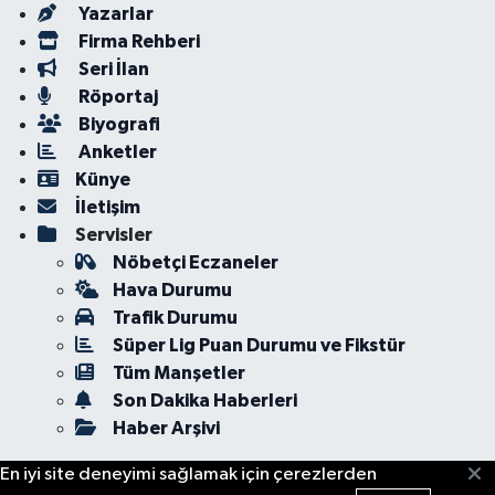
Yazarlar
Firma Rehberi
Seri İlan
Röportaj
Biyografi
Anketler
Künye
İletişim
Servisler
Nöbetçi Eczaneler
Hava Durumu
Trafik Durumu
Süper Lig Puan Durumu ve Fikstür
Tüm Manşetler
Son Dakika Haberleri
Haber Arşivi
En iyi site deneyimi sağlamak için çerezlerden