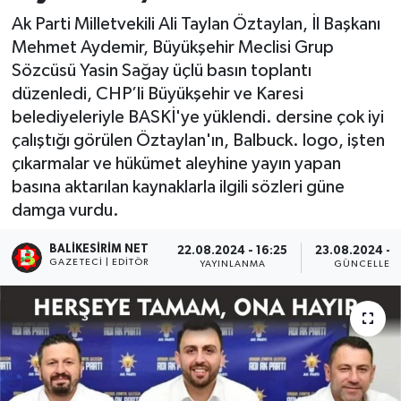
Ak Parti Milletvekili Ali Taylan Öztaylan, İl Başkanı
Mehmet Aydemir, Büyükşehir Meclisi Grup
Sözcüsü Yasin Sağay üçlü basın toplantı
düzenledi, CHP’li Büyükşehir ve Karesi
belediyeleriyle BASKİ'ye yüklendi. dersine çok iyi
çalıştığı görülen Öztaylan'ın, Balbuck. logo, işten
çıkarmalar ve hükümet aleyhine yayın yapan
basına aktarılan kaynaklarla ilgili sözleri güne
damga vurdu.
BALIKESIRIM NET
22.08.2024 - 16:25
23.08.2024 - 1
GAZETECI | EDITÖR
YAYINLANMA
GÜNCELLEM