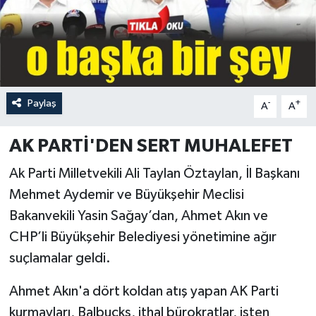
Paylaş
-
+
A
A
AK PARTİ'DEN SERT MUHALEFET
Ak Parti Milletvekili Ali Taylan Öztaylan, İl Başkanı
Mehmet Aydemir ve Büyükşehir Meclisi
Bakanvekili Yasin Sağay’dan, Ahmet Akın ve
CHP’li Büyükşehir Belediyesi yönetimine ağır
suçlamalar geldi.
Ahmet Akın'a dört koldan atış yapan AK Parti
kurmayları, Balbucks, ithal bürokratlar, işten