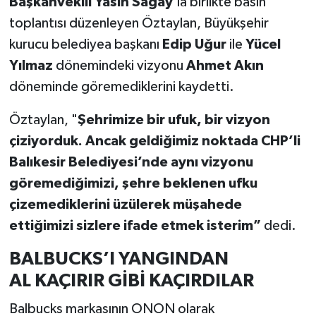
Başkanvekili Yasin Sağay
’la birlikte basın
toplantısı düzenleyen Öztaylan, Büyükşehir
kurucu belediyea başkanı
Edip Uğur
ile
Yücel
Yılmaz
dönemindeki vizyonu
Ahmet Akın
döneminde göremediklerini kaydetti.
Öztaylan, "
Şehrimize bir ufuk, bir vizyon
çiziyorduk. Ancak geldiğimiz noktada CHP’li
Balıkesir Belediyesi’nde aynı vizyonu
göremediğimizi, şehre beklenen ufku
çizemediklerini üzülerek müşahede
ettiğimizi sizlere ifade etmek isterim”
dedi.
BALBUCKS’I YANGINDAN
AL KAÇIRIR GİBİ KAÇIRDILAR
Balbucks markasının ONON olarak