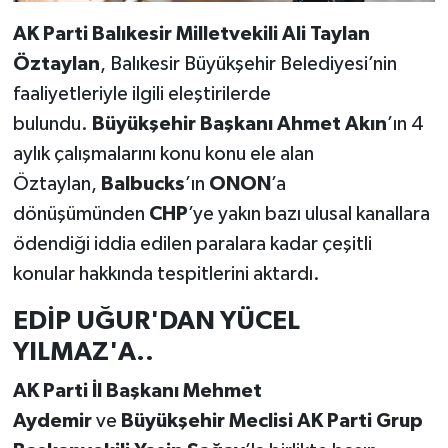
AK Parti Balıkesir Milletvekili Ali Taylan
Öztaylan
, Balıkesir Büyükşehir Belediyesi’nin
faaliyetleriyle ilgili eleştirilerde
bulundu.
Büyükşehir Başkanı Ahmet Akın
’ın 4
aylık çalışmalarını konu konu ele alan
Öztaylan,
Balbucks
’ın
ONON
’a
dönüşümünden
CHP
’ye yakın bazı ulusal kanallara
ödendiği iddia edilen paralara kadar çeşitli
konular hakkında tespitlerini aktardı.
EDİP UĞUR'DAN YÜCEL
YILMAZ'A..
AK Parti İl Başkanı Mehmet
Aydemir
ve
Büyükşehir Meclisi AK Parti Grup