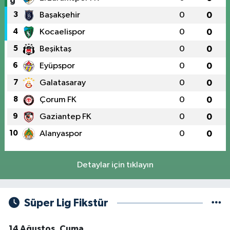
3
Başakşehir
0
0
4
Kocaelispor
0
0
5
Beşiktaş
0
0
6
Eyüpspor
0
0
7
Galatasaray
0
0
8
Çorum FK
0
0
9
Gaziantep FK
0
0
10
Alanyaspor
0
0
Detaylar için tıklayın
Süper Lig Fikstür
14 Ağustos, Cuma