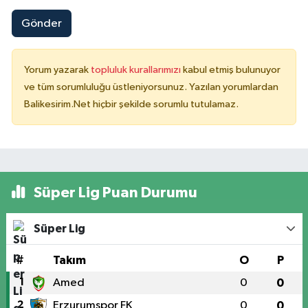
Gönder
Yorum yazarak
topluluk kurallarımızı
kabul etmiş bulunuyor
ve tüm sorumluluğu üstleniyorsunuz. Yazılan yorumlardan
Balikesirim.Net hiçbir şekilde sorumlu tutulamaz.
Süper Lig Puan Durumu
Süper Lig
#
Takım
O
P
1
Amed
0
0
2
Erzurumspor FK
0
0