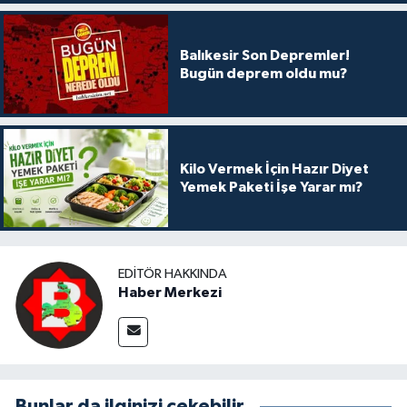
Balıkesir Son Depremler!
Bugün deprem oldu mu?
Kilo Vermek İçin Hazır Diyet
Yemek Paketi İşe Yarar mı?
EDITÖR HAKKINDA
Haber Merkezi
Bunlar da ilginizi çekebilir