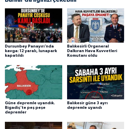
Dursunbey Panayırı’nda
Balıkesirli Orgeneral
kavga: 12 yaralı, lunapark
Dalkıran Hava Kuvvetleri
kapatıldı
Komutanı oldu
Güne depremle uyandık.
Balıkesir güne 3 ayrı
Bigadiç'te peş peşe
depremle uyandı
depremler