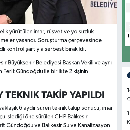
elik yürütülen imar, rüşvet ve yolsuzluk
1
şmeler yaşandı. Soruşturma çerçevesinde
dli kontrol şartıyla serbest bırakıldı.
sir Büyükşehir Belediyesi Başkan Vekili ve aynı
erit Gündoğdu ile birlikte 2 kişinin
1
Y TEKNIK TAKİP YAPILDI
G
yaklaşık 6 aydır süren teknik takıp sonucu, imar
1
çu işlediği öne sürülen CHP Balıkesir
K
rit Gündoğdu ve Balıkesir Su ve Kanalizasyon