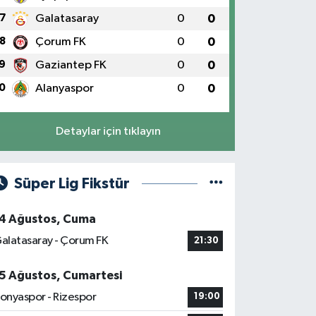
7
Galatasaray
0
0
8
Çorum FK
0
0
9
Gaziantep FK
0
0
0
Alanyaspor
0
0
Detaylar için tıklayın
Süper Lig Fikstür
4 Ağustos, Cuma
alatasaray - Çorum FK
21:30
5 Ağustos, Cumartesi
onyaspor - Rizespor
19:00