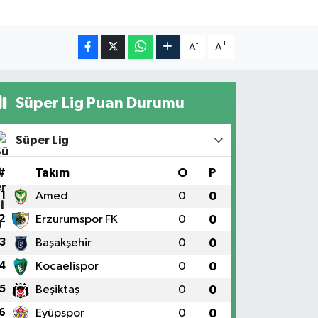
-
+
A
A
Süper Lig Puan Durumu
Süper Lig
#
Takım
O
P
1
Amed
0
0
2
Erzurumspor FK
0
0
3
Başakşehir
0
0
4
Kocaelispor
0
0
5
Beşiktaş
0
0
6
Eyüpspor
0
0