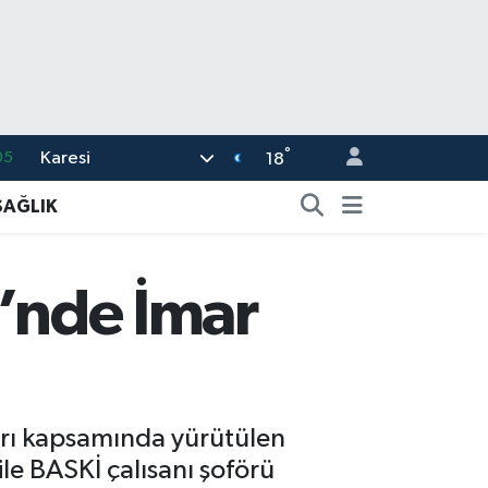
°
Karesi
05
18
18
SAĞLIK
22
54
i’nde İmar
%0
66
ları kapsamında yürütülen
e BASKİ çalısanı şoförü