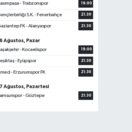
asımpaşa - Trabzonspor
19:00
ençlerbirliği S.K. - Fenerbahçe
21:30
aziantep FK - Alanyaspor
21:30
6 Ağustos, Pazar
aşakşehir - Kocaelispor
19:00
eşiktaş - Eyüpspor
21:30
med - Erzurumspor FK
21:30
7 Ağustos, Pazartesi
amsunspor - Göztepe
21:30