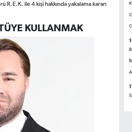
K
 R.E.K. ile 4 kişi hakkında yakalama kararı
G
ÖTÜYE KULLANMAK
G
1
B
B
A
1
S