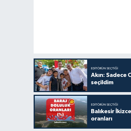
EDITÖRÜN SEÇTIĞI
Akın: Sadece C
seçildim
EDITÖRÜN SEÇTIĞI
Balıkesir İkiz
oranları