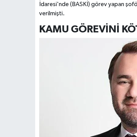
İdaresi'nde (BASKİ) görev yapan şoförü
verilmişti.
KAMU
GÖREVİNİ K