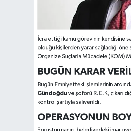
İcra ettiği kamu görevinin kendisine 
olduğu kişilerden yarar sağladığı öne s
Organize Suçlarla Mücadele (KOM) Müd
BUGÜN
KARAR VERİ
Bugün Emniyetteki işlemlerinin ardınd
Gündoğdu
ve şoförü R.E.K, çıkarıldığ
kontrol şartıyla salıverildi.
OPERASYONUN BOY
Soruşturmanın, belediyedeki imar uyg