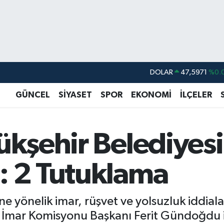
DOLAR
47,5971
%0.
EURO
55,1336
%0.
GÜNCEL
SİYASET
SPOR
EKONOMİ
İLÇELER
STERLİN
64,2534
%0.
GRAM ALTIN
6527.85
%0.
ükşehir Belediyes
BİST100
13.703
BITCOIN
64.475,47
%0.
: 2 Tutuklama
’ne yönelik imar, rüşvet ve yolsuzluk iddia
 İmar Komisyonu Başkanı Ferit Gündoğdu il