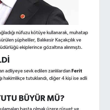
sağladığı nüfuzu kötüye kullanarak, muhatap
ürülen şüpheliler, Balıkesir Kaçakçılık ve
ürlüğü ekiplerince gözaltına alınmıştı.
LDİ
an adliyeye sevk edilen zanlılardan
Ferit
ı hakimlikçe tutuklandı, diğer 4 kişi ise adli
UTU BÜYÜR MÜ?
ulamaları başta olmak üzere rüşvet ve