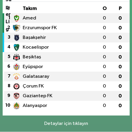
#
Takım
O
P
1
Amed
0
0
2
Erzurumspor FK
0
0
3
Başakşehir
0
0
4
Kocaelispor
0
0
5
Beşiktaş
0
0
6
Eyüpspor
0
0
7
Galatasaray
0
0
8
Çorum FK
0
0
9
Gaziantep FK
0
0
10
Alanyaspor
0
0
Detaylar için tıklayın