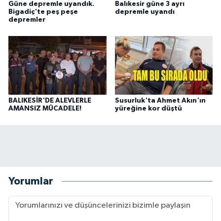
Güne depremle uyandık.
Balıkesir güne 3 ayrı
Bigadiç'te peş peşe
depremle uyandı
depremler
BALIKESİR'DE ALEVLERLE
Susurluk'ta Ahmet Akın'ın
AMANSIZ MÜCADELE!
yüreğine kor düştü
Yorumlar