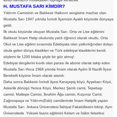
ikindi namazını mütekaiben toprağa verilecek.
H. MUSTAFA SARI KİMDİR?
Yıldırım Camisinin ve Balıkesir Halkının sevgisine mazhar olan
Mustafa Sarı 1947 yılında İvrindi İlçemizin Ayaklı köyünde dünyaya
geldi.
İlk okulu köyünde okuyan Mustafa Sarı. Orta ve Lise eğitimini
Balıkesir İmam Hatip okulunda yatılı öğrenci olarak okudu. Orta
Okul ve Lise eğitimi sırasında Edebiyata olan yatkınlığından dolayı
okula gelen dünya klasikleri ve Türk edebiyat klasiklerini kendi
söylemi ile 1200 kitaba şöyle bir göz atmış!.
Edebiyat dergilerini kısıtlı olan parası ile abone olarak takip eden
Mustafa Sarı Hoca 1968 yılında İmam olarak Aydın İli Nazilli İlçesi
Bereketli köyüne İmam olarak atandı.
Daha sonra Balıkesir-İvrindi ilçesi Karaçepiş köyü, Ayşebacı Köyü,
Askerlik dönüşü Yenice Köyü, Merkez Şamlı camii, Tepebaşı
camisi, Maltepe Camisi, İbrahim Âğa camisi, Kızpınar Camii,
Zağnospaşa ve Yıldırım(Eski) camiilerinde İmam Hatiplik yapan
Mustafa Sarı Ankara Üniversitesi İlahiyat Fakatültesini bitirip, Aynı
Üniversitede Yüksek lisans eğitimini Kelam ve İslâm felsefesi