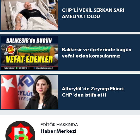
CHP’Lİ VEKİL SERKAN SARI
AMELİYAT OLDU
Balıkesir ve ilçelerinde bugün
vefat eden komşularımız
Altıeylül'de Zeynep Ekinci
CHP'den istifa etti
EDITÖR HAKKINDA
Haber Merkezi