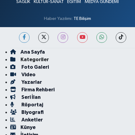
SAĞLIK
KÜLTÜR-SANAT
EĞİTİM
MEDYA GÜNDEMİ
Haber Yazılımı:
TE Bilişim
Ana Sayfa
Kategoriler
Foto Galeri
Video
Yazarlar
Firma Rehberi
Seri İlan
Röportaj
Biyografi
Anketler
Künye
İletişim