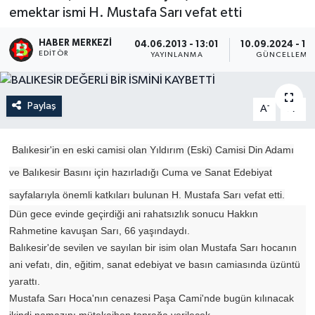
emektar ismi H. Mustafa Sarı vefat etti
HABER MERKEZI
04.06.2013 - 13:01
10.09.2024 - 14
EDITÖR
YAYINLANMA
GÜNCELLEME
Paylaş
-
+
A
A
Balıkesir'in en eski camisi olan Yıldırım (Eski) Camisi Din Adamı
ve Balıkesir Basını için hazırladığı Cuma ve Sanat Edebiyat
sayfalarıyla önemli katkıları bulunan H. Mustafa Sarı vefat etti.
Dün gece evinde geçirdiği ani rahatsızlık sonucu Hakkın
Rahmetine kavuşan Sarı, 66 yaşındaydı.
Balıkesir'de sevilen ve sayılan bir isim olan Mustafa Sarı hocanın
ani vefatı, din, eğitim, sanat edebiyat ve basın camiasında üzüntü
yarattı.
Mustafa Sarı Hoca'nın cenazesi Paşa Cami'nde bugün kılınacak