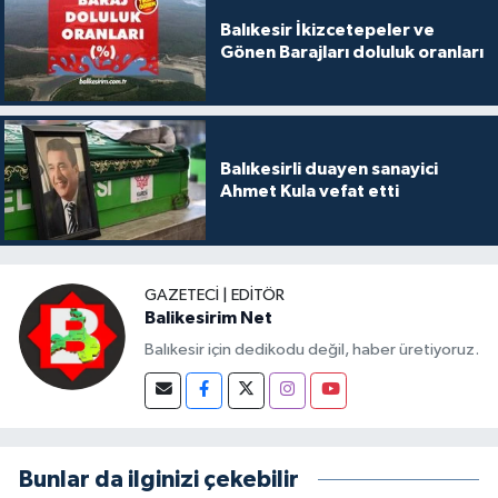
Balıkesir İkizcetepeler ve
Gönen Barajları doluluk oranları
Balıkesirli duayen sanayici
Ahmet Kula vefat etti
GAZETECI | EDITÖR
Balikesirim Net
Balıkesir için dedikodu değil, haber üretiyoruz.
Bunlar da ilginizi çekebilir