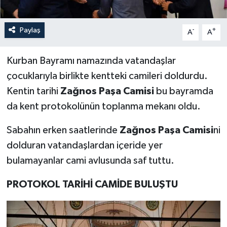
Paylaş
-
+
A
A
Kurban Bayramı namazında vatandaşlar
çocuklarıyla birlikte kentteki camileri doldurdu.
Kentin tarihi
Zağnos Paşa Camisi
bu bayramda
da kent protokolünün toplanma mekanı oldu.
Sabahın erken saatlerinde
Zağnos Paşa Camisi
ni
dolduran vatandaşlardan içeride yer
bulamayanlar cami avlusunda saf tuttu.
PROTOKOL TARİHİ CAMİDE BULUŞTU