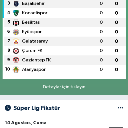
3
Başakşehir
0
0
4
Kocaelispor
0
0
5
Beşiktaş
0
0
6
Eyüpspor
0
0
7
Galatasaray
0
0
8
Çorum FK
0
0
9
Gaziantep FK
0
0
10
Alanyaspor
0
0
Detaylar için tıklayın
Süper Lig Fikstür
14 Ağustos, Cuma