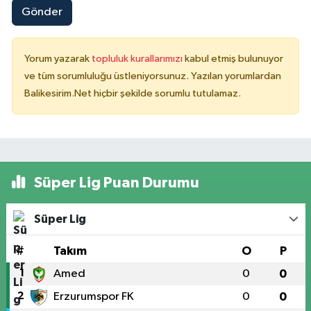
Gönder
Yorum yazarak
topluluk kurallarımızı
kabul etmiş bulunuyor
ve tüm sorumluluğu üstleniyorsunuz. Yazılan yorumlardan
Balikesirim.Net hiçbir şekilde sorumlu tutulamaz.
Süper Lig Puan Durumu
Süper Lig
#
Takım
O
P
1
Amed
0
0
2
Erzurumspor FK
0
0