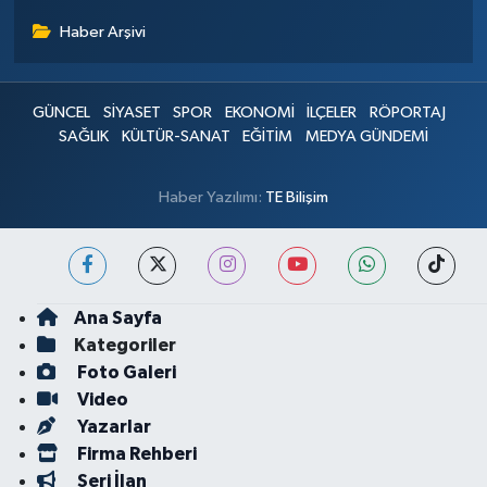
Haber Arşivi
GÜNCEL
SİYASET
SPOR
EKONOMİ
İLÇELER
RÖPORTAJ
SAĞLIK
KÜLTÜR-SANAT
EĞİTİM
MEDYA GÜNDEMİ
Haber Yazılımı:
TE Bilişim
Ana Sayfa
Kategoriler
Foto Galeri
Video
Yazarlar
Firma Rehberi
Seri İlan