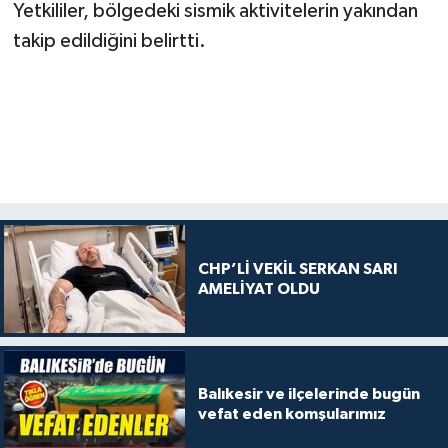
Yetkililer, bölgedeki sismik aktivitelerin yakından
takip edildiğini belirtti.
CHP’Lİ VEKİL SERKAN SARI
AMELİYAT OLDU
Balıkesir ve ilçelerinde bugün
vefat eden komşularımız