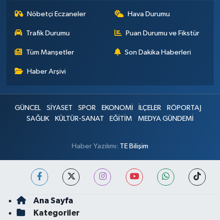
Nöbetçi Eczaneler
Hava Durumu
Trafik Durumu
Puan Durumu ve Fikstür
Tüm Manşetler
Son Dakika Haberleri
Haber Arşivi
GÜNCEL
SİYASET
SPOR
EKONOMİ
İLÇELER
RÖPORTAJ
SAĞLIK
KÜLTÜR-SANAT
EĞİTİM
MEDYA GÜNDEMİ
Haber Yazılımı:
TE Bilişim
Ana Sayfa
Kategoriler