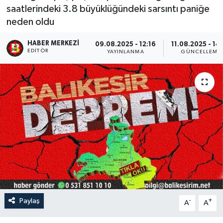
saatlerindeki 3.8 büyüklüğündeki sarsıntı paniğe
neden oldu
HABER MERKEZI
09.08.2025 - 12:16
11.08.2025 - 14
EDITÖR
YAYINLANMA
GÜNCELLEME
Paylaş
-
+
A
A