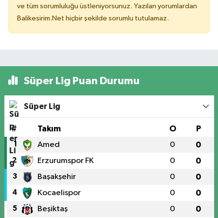
ve tüm sorumluluğu üstleniyorsunuz. Yazılan yorumlardan
Balikesirim.Net hiçbir şekilde sorumlu tutulamaz.
Süper Lig Puan Durumu
Süper Lig
#
Takım
O
P
1
Amed
0
0
2
Erzurumspor FK
0
0
3
Başakşehir
0
0
4
Kocaelispor
0
0
5
Beşiktaş
0
0