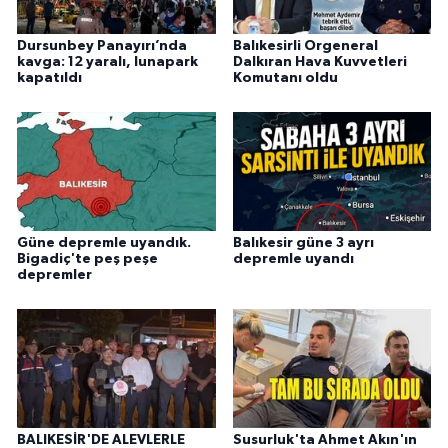
Dursunbey Panayırı’nda
Balıkesirli Orgeneral
kavga: 12 yaralı, lunapark
Dalkıran Hava Kuvvetleri
kapatıldı
Komutanı oldu
Güne depremle uyandık.
Balıkesir güne 3 ayrı
Bigadiç'te peş peşe
depremle uyandı
depremler
BALIKESİR'DE ALEVLERLE
Susurluk'ta Ahmet Akın'ın