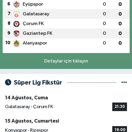
6
Eyüpspor
0
0
7
Galatasaray
0
0
8
Çorum FK
0
0
9
Gaziantep FK
0
0
10
Alanyaspor
0
0
Detaylar için tıklayın
Süper Lig Fikstür
14 Ağustos, Cuma
Galatasaray - Çorum FK
21:30
15 Ağustos, Cumartesi
Konyaspor - Rizespor
19:00