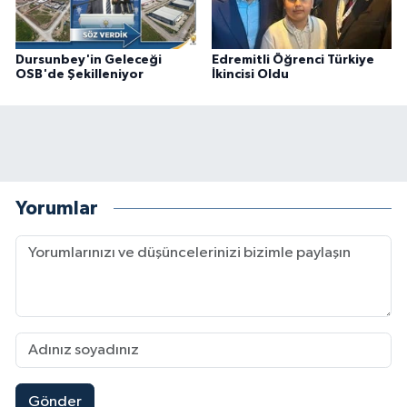
Dursunbey'in Geleceği
Edremitli Öğrenci Türkiye
OSB'de Şekilleniyor
İkincisi Oldu
Yorumlar
Gönder