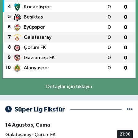
4
Kocaelispor
0
0
5
Beşiktaş
0
0
6
Eyüpspor
0
0
7
Galatasaray
0
0
8
Çorum FK
0
0
9
Gaziantep FK
0
0
10
Alanyaspor
0
0
Detaylar için tıklayın
Süper Lig Fikstür
14 Ağustos, Cuma
Galatasaray - Çorum FK
21:30