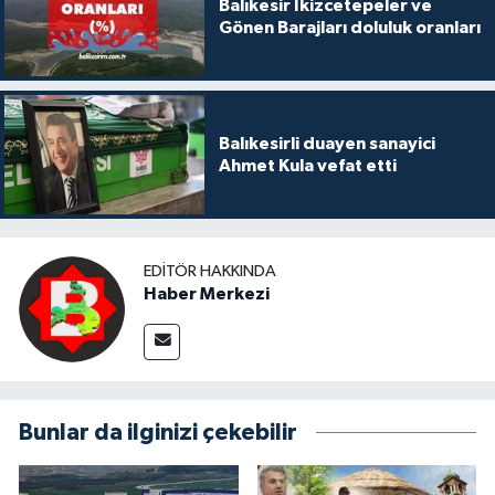
Balıkesir İkizcetepeler ve
Gönen Barajları doluluk oranları
Balıkesirli duayen sanayici
Ahmet Kula vefat etti
EDITÖR HAKKINDA
Haber Merkezi
Bunlar da ilginizi çekebilir