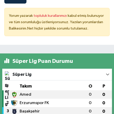
Yorum yazarak
topluluk kurallarımızı
kabul etmiş bulunuyor
ve tüm sorumluluğu üstleniyorsunuz. Yazılan yorumlardan
Balikesirim.Net hiçbir şekilde sorumlu tutulamaz.
Süper Lig Puan Durumu
Süper Lig
#
Takım
O
P
1
Amed
0
0
2
Erzurumspor FK
0
0
3
Başakşehir
0
0