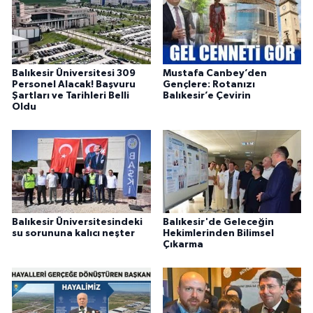
Balıkesir Üniversitesi 309
Mustafa Canbey’den
Personel Alacak! Başvuru
Gençlere: Rotanızı
Şartları ve Tarihleri Belli
Balıkesir’e Çevirin
Oldu
Balıkesir Üniversitesindeki
Balıkesir'de Geleceğin
su sorununa kalıcı neşter
Hekimlerinden Bilimsel
Çıkarma