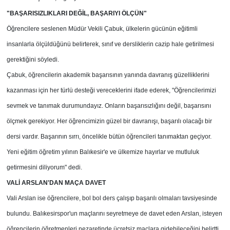
"BAŞARISIZLIKLARI DEĞİL, BAŞARIYI ÖLÇÜN"
Öğrencilere seslenen Müdür Vekili Çabuk, ülkelerin gücünün eğitimli
insanlarla ölçüldüğünü belirterek, sınıf ve dersliklerin cazip hale getirilmesi
gerektiğini söyledi.
Çabuk, öğrencilerin akademik başarısının yanında davranış güzelliklerini
kazanması için her türlü desteği vereceklerini ifade ederek, "Öğrencilerimizi
sevmek ve tanımak durumundayız. Onların başarısızlığını değil, başarısını
ölçmek gerekiyor. Her öğrencimizin güzel bir davranışı, başarılı olacağı bir
dersi vardır. Başarının sırrı, öncelikle bütün öğrencileri tanımaktan geçiyor.
Yeni eğitim öğretim yılının Balıkesir'e ve ülkemize hayırlar ve mutluluk
getirmesini diliyorum" dedi.
VALİ ARSLAN'DAN MAÇA DAVET
Vali Arslan ise öğrencilere, bol bol ders çalışıp başarılı olmaları tavsiyesinde
bulundu. Balıkesirspor'un maçlarını seyretmeye de davet eden Arslan, isteyen
öğrencilerin öğretmenleri nezaretinde ücretsiz maçlara gidebileceğini belirtti.