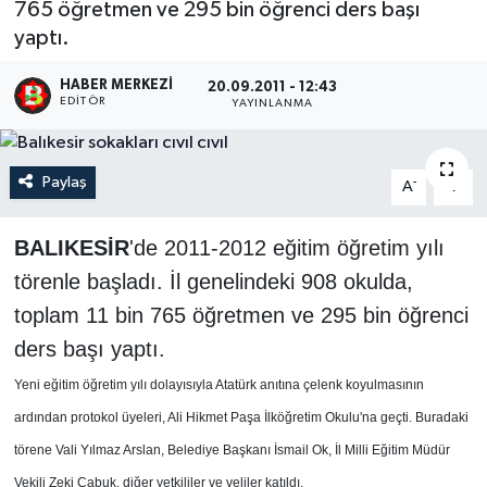
765 öğretmen ve 295 bin öğrenci ders başı
yaptı.
HABER MERKEZI
20.09.2011 - 12:43
EDITÖR
YAYINLANMA
Paylaş
-
+
A
A
BALIKESİR
'de 2011-2012 eğitim öğretim yılı
törenle başladı. İl genelindeki 908 okulda,
toplam 11 bin 765 öğretmen ve 295 bin öğrenci
ders başı yaptı.
Yeni eğitim öğretim yılı dolayısıyla Atatürk anıtına çelenk koyulmasının
ardından protokol üyeleri, Ali Hikmet Paşa İlköğretim Okulu'na geçti. Buradaki
törene Vali Yılmaz Arslan, Belediye Başkanı İsmail Ok, İl Milli Eğitim Müdür
Vekili Zeki Çabuk, diğer yetkililer ve veliler katıldı.