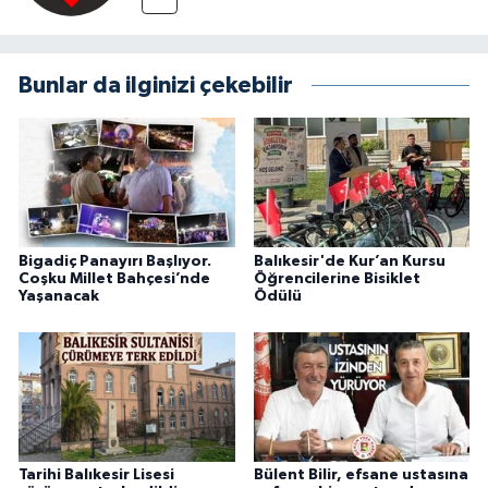
Bunlar da ilginizi çekebilir
Bigadiç Panayırı Başlıyor.
Balıkesir'de Kur’an Kursu
Coşku Millet Bahçesi’nde
Öğrencilerine Bisiklet
Yaşanacak
Ödülü
Tarihi Balıkesir Lisesi
Bülent Bilir, efsane ustasına