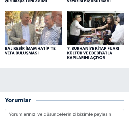
çürümeye terk edildi
vefasını hiç unutmadı
BALIKESİR İMAM HATİP'TE
7. BURHANİYE KİTAP FUARI
VEFA BULUŞMASI
KÜLTÜR VE EDEBİYATLA
KAPILARINI AÇIYOR
Yorumlar