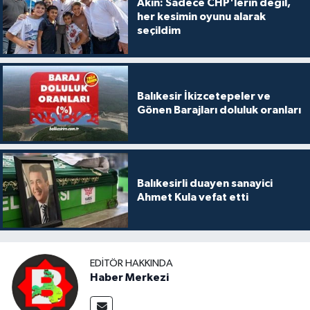
Akın: Sadece CHP'lerin değil,
her kesimin oyunu alarak
seçildim
Balıkesir İkizcetepeler ve
Gönen Barajları doluluk oranları
Balıkesirli duayen sanayici
Ahmet Kula vefat etti
EDITÖR HAKKINDA
Haber Merkezi