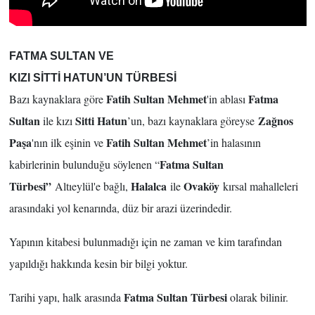
FATMA SULTAN VE
KIZI SİTTİ HATUN’UN TÜRBESİ
Fatih Sultan Mehmet
Fatma
Bazı kaynaklara göre
'in ablası
Sultan
Sitti Hatun
Zağnos
ile kızı
’un, bazı kaynaklara göreyse
Paşa
Fatih Sultan Mehmet
'nın ilk eşinin ve
’in halasının
Fatma Sultan
kabirlerinin bulunduğu söylenen “
Türbesi”
Halalca
Ovaköy
Altıeylül'e bağlı,
ile
kırsal mahalleleri
arasındaki yol kenarında, düz bir arazi üzerindedir.
Yapının kitabesi bulunmadığı için ne zaman ve kim tarafından
yapıldığı hakkında kesin bir bilgi yoktur.
Fatma Sultan Türbesi
Tarihi yapı, halk arasında
olarak bilinir.