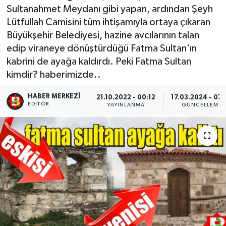
Sultanahmet Meydanı gibi yapan, ardından Şeyh
Lütfullah Camisini tüm ihtişamıyla ortaya çıkaran
Büyükşehir Belediyesi, hazine avcılarının talan
edip viraneye dönüştürdüğü Fatma Sultan'ın
kabrini de ayağa kaldırdı. Peki Fatma Sultan
kimdir? haberimizde..
HABER MERKEZI
21.10.2022 - 00:12
17.03.2024 - 07:
EDITÖR
YAYINLANMA
GÜNCELLEME