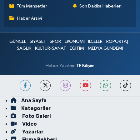
Tüm Manşetler
Son Dakika Haberleri
Haber Arşivi
GÜNCEL
SİYASET
SPOR
EKONOMİ
İLÇELER
RÖPORTAJ
SAĞLIK
KÜLTÜR-SANAT
EĞİTİM
MEDYA GÜNDEMİ
Haber Yazılımı:
TE Bilişim
Ana Sayfa
Kategoriler
Foto Galeri
Video
Yazarlar
Firma Rehberi