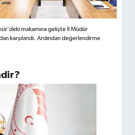
kesir'deki makamına gelişte İl Müdür
ndan karşılandı. Ardından değerlendirme
dir?