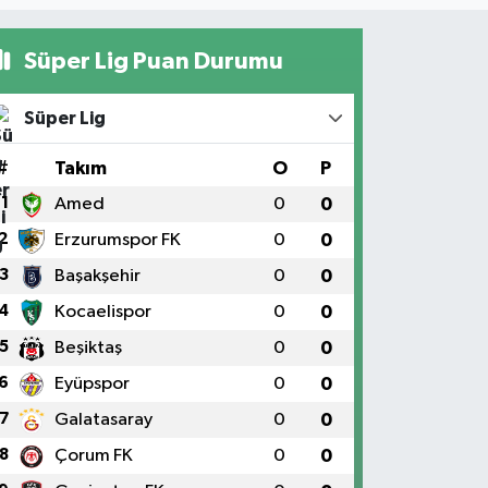
Süper Lig Puan Durumu
Süper Lig
#
Takım
O
P
1
Amed
0
0
2
Erzurumspor FK
0
0
3
Başakşehir
0
0
4
Kocaelispor
0
0
5
Beşiktaş
0
0
6
Eyüpspor
0
0
7
Galatasaray
0
0
8
Çorum FK
0
0