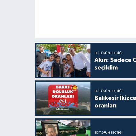
EDITÖRÜN SEÇTIĞI
Akın: Sadece C
seçildim
EDITÖRÜN SEÇTIĞI
Balıkesir İkiz
oranları
EDITÖRÜN SEÇTIĞI