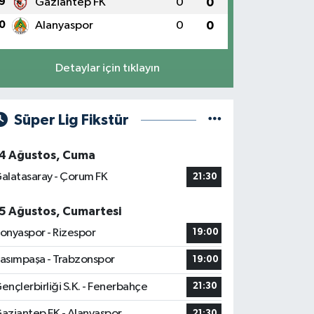
9
Gaziantep FK
0
0
0
Alanyaspor
0
0
Detaylar için tıklayın
Süper Lig Fikstür
4 Ağustos, Cuma
alatasaray - Çorum FK
21:30
5 Ağustos, Cumartesi
onyaspor - Rizespor
19:00
asımpaşa - Trabzonspor
19:00
ençlerbirliği S.K. - Fenerbahçe
21:30
aziantep FK - Alanyaspor
21:30