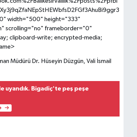
.com%2FBalikesirvalilik%2Fposts%2Fpfbi
y3j9qZfaNEpStHEWbfsD2FGf3AhuBi9ggr3
0" width="500" height="333"
" scrolling="no" frameborder="0"
lay; clipboard-write; encrypted-media;
frame>
man Müdürü Dr. Hüseyin Düzgün, Vali İsmail
 uyandık. Bigadiç'te peş peşe
e