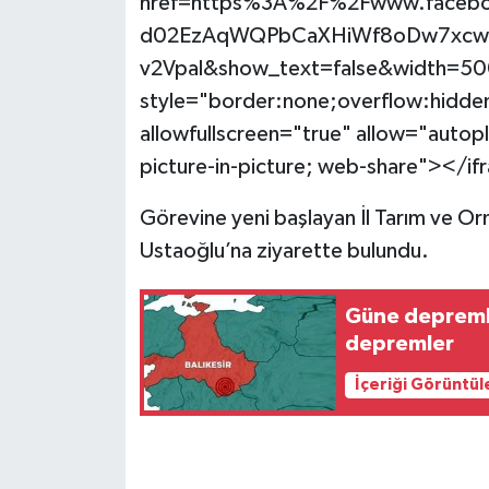
href=https%3A%2F%2Fwww.facebook
d02EzAqWQPbCaXHiWf8oDw7xcwX
v2Vpal&show_text=false&width=50
style="border:none;overflow:hidden
allowfullscreen="true" allow="autop
picture-in-picture; web-share"></i
Görevine yeni başlayan İl Tarım ve Or
Ustaoğlu’na ziyarette bulundu.
Güne depremle
depremler
İçeriği Görüntül