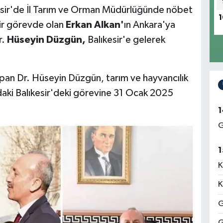
kesir'de İl Tarım ve Orman Müdürlüğünde nöbet
1
dir görevde olan
Erkan Alkan'
ın Ankara'ya
r.
Hüseyin Düzgün,
Balıkesir'e gelerek
an Dr. Hüseyin Düzgün, tarım ve hayvancılık
ındaki Balıkesir'deki görevine 31 Ocak 2025
1
G
1
K
K
G
G