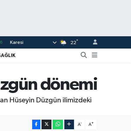
°
Karesi
16
22
02
SAĞLIK
07
5
Düzgün dönemi
0
63
nan Hüseyin Düzgün ilimizdeki
-
+
A
A