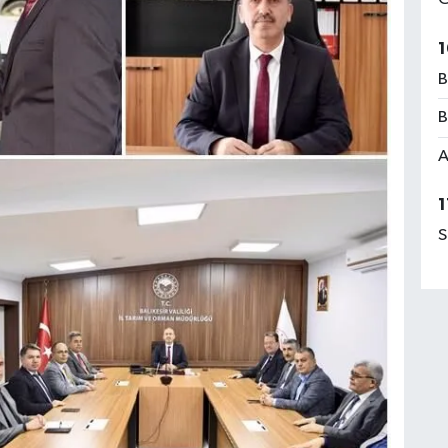
1
B
B
A
1
S