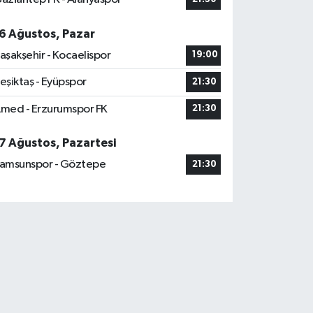
6 Ağustos, Pazar
aşakşehir - Kocaelispor
19:00
eşiktaş - Eyüpspor
21:30
med - Erzurumspor FK
21:30
7 Ağustos, Pazartesi
amsunspor - Göztepe
21:30