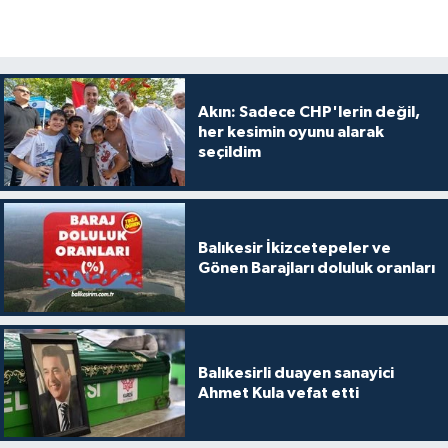
Akın: Sadece CHP'lerin değil,
her kesimin oyunu alarak
seçildim
Balıkesir İkizcetepeler ve
Gönen Barajları doluluk oranları
Balıkesirli duayen sanayici
Ahmet Kula vefat etti