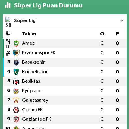
Süper Lig Puan Durumu
Süper Lig
#
Takım
O
P
1
Amed
0
0
2
Erzurumspor FK
0
0
3
Başakşehir
0
0
4
Kocaelispor
0
0
5
Beşiktaş
0
0
6
Eyüpspor
0
0
7
Galatasaray
0
0
8
Çorum FK
0
0
9
Gaziantep FK
0
0
10
Alanyaspor
0
0