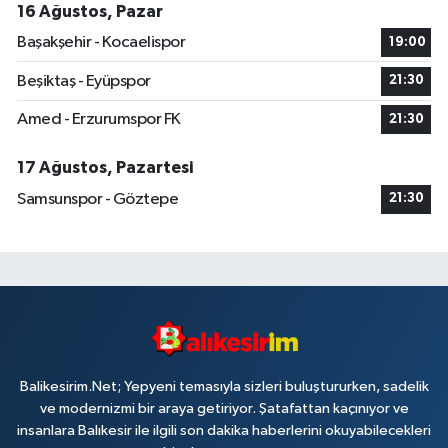
16 Ağustos, Pazar
Başakşehir - Kocaelispor
19:00
Beşiktaş - Eyüpspor
21:30
Amed - Erzurumspor FK
21:30
17 Ağustos, Pazartesi
Samsunspor - Göztepe
21:30
Balikesirim.Net; Yepyeni temasıyla sizleri buluştururken, sadelik
ve modernizmi bir araya getiriyor. Şatafattan kaçınıyor ve
insanlara Balıkesir ile ilgili son dakika haberlerini okuyabilecekleri