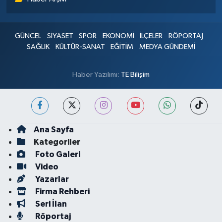
GÜNCEL
SİYASET
SPOR
EKONOMİ
İLÇELER
RÖPORTAJ
SAĞLIK
KÜLTÜR-SANAT
EĞİTİM
MEDYA GÜNDEMİ
Haber Yazılımı:
TE Bilişim
Ana Sayfa
Kategoriler
Foto Galeri
Video
Yazarlar
Firma Rehberi
Seri İlan
Röportaj