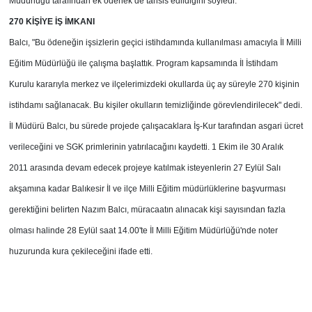
Müdürlüğü tarafından ek ödenek de tahsis edildiğini söyledi.
270 KİŞİYE İŞ İMKANI
Balcı, "Bu ödeneğin işsizlerin geçici istihdamında kullanılması amacıyla İl Milli
Eğitim Müdürlüğü ile çalışma başlattık. Program kapsamında İl İstihdam
Kurulu kararıyla merkez ve ilçelerimizdeki okullarda üç ay süreyle 270 kişinin
istihdamı sağlanacak. Bu kişiler okulların temizliğinde görevlendirilecek" dedi.
İl Müdürü Balcı, bu sürede projede çalışacaklara İş-Kur tarafından asgari ücret
verileceğini ve SGK primlerinin yatırılacağını kaydetti. 1 Ekim ile 30 Aralık
2011 arasında devam edecek projeye katılmak isteyenlerin 27 Eylül Salı
akşamına kadar Balıkesir İl ve ilçe Milli Eğitim müdürlüklerine başvurması
gerektiğini belirten Nazım Balcı, müracaatın alınacak kişi sayısından fazla
olması halinde 28 Eylül saat 14.00'te İl Milli Eğitim Müdürlüğü'nde noter
huzurunda kura çekileceğini ifade etti.