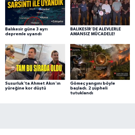
Balıkesir güne 3 ayrı
BALIKESİR'DE ALEVLERLE
depremle uyandı
AMANSIZ MÜCADELE!
Susurluk'ta Ahmet Akın'ın
Gömeç yangını böyle
yüreğine kor düştü
başladı. 2 şüpheli
tutuklandı