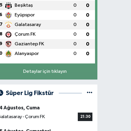
5
Beşiktaş
0
0
6
Eyüpspor
0
0
7
Galatasaray
0
0
8
Çorum FK
0
0
9
Gaziantep FK
0
0
0
Alanyaspor
0
0
Detaylar için tıklayın
Süper Lig Fikstür
4 Ağustos, Cuma
alatasaray - Çorum FK
21:30