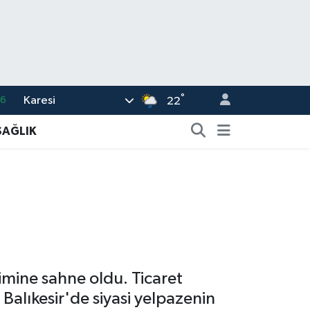
°
Karesi
16
22
02
SAĞLIK
07
5
0
63
simine sahne oldu. Ticaret
Balıkesir'de siyasi yelpazenin