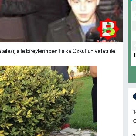
a ailesi, aile bireylerinden Faika Özkul'un vefatı ile
1
1
G