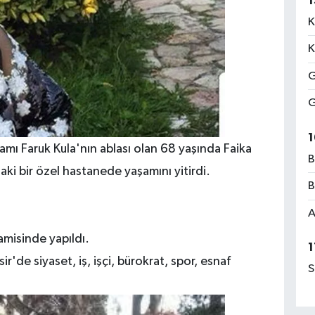
1
K
K
G
G
1
damı Faruk Kula'nın ablası olan 68 yaşında Faika
B
aki bir özel hastanede yaşamını yitirdi.
B
A
misinde yapıldı.
1
'de siyaset, iş, işçi, bürokrat, spor, esnaf
S