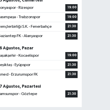
5 Ağustos, Cumartesi
onyaspor - Rizespor
19:00
asımpaşa - Trabzonspor
19:00
ençlerbirliği S.K. - Fenerbahçe
21:30
aziantep FK - Alanyaspor
21:30
6 Ağustos, Pazar
aşakşehir - Kocaelispor
19:00
eşiktaş - Eyüpspor
21:30
med - Erzurumspor FK
21:30
7 Ağustos, Pazartesi
amsunspor - Göztepe
21:30