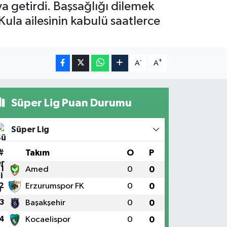
aya getirdi. Başsağlığı dilemek
ula ailesinin kabulü saatlerce
-
+
A
A
Süper Lig Puan Durumu
Süper Lig
#
Takım
O
P
1
Amed
0
0
2
Erzurumspor FK
0
0
3
Başakşehir
0
0
4
Kocaelispor
0
0