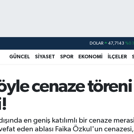
DOLAR
47,7143
%0.
EURO
55,0317
%-0.
GÜNCEL
SİYASET
SPOR
EKONOMİ
İLÇELER
STERLİN
64,2463
%0.
GRAM ALTIN
6510.40
%0.4
öyle cenaze töreni
BİST100
13.799
%7
BITCOIN
64.225,61
%-0.
!
 dışında en geniş katılımlı bir cenaze mera
vefat eden ablası Faika Özkul'un cenazesi, 