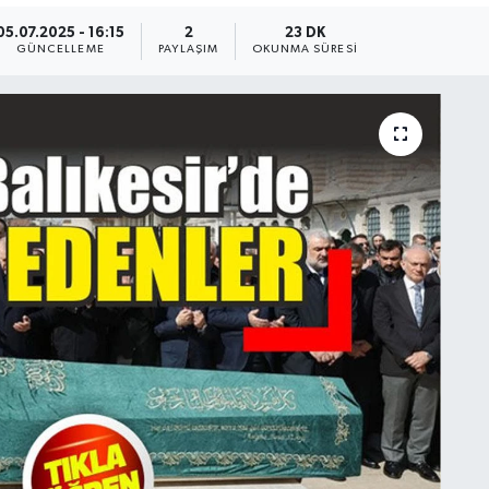
05.07.2025 - 16:15
2
23 DK
GÜNCELLEME
PAYLAŞIM
OKUNMA SÜRESI