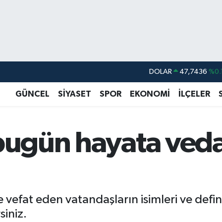
DOLAR
47,7436
%0.
EURO
55,2510
%0.
GÜNCEL
SİYASET
SPOR
EKONOMİ
İLÇELER
STERLİN
64,4811
%0.
GRAM ALTIN
6648.99
%2.
 bugün hayata ved
BİST100
13.779
%-
BITCOIN
64.960,21
%0.
de vefat eden vatandaşların isimleri ve defin
siniz.