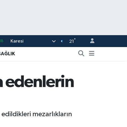
°
Karesi
18
21
32
SAĞLIK
38
59
a edenlerin
14
87
 edildikleri mezarlıkların