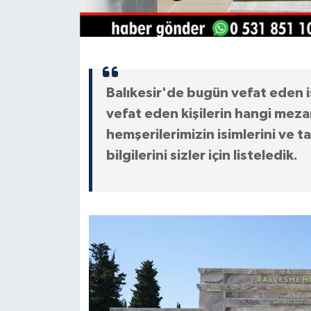
Balıkesir'de bugün vefat eden i
vefat eden kişilerin hangi meza
hemşerilerimizin isimlerini ve t
bilgilerini sizler için listeledik.