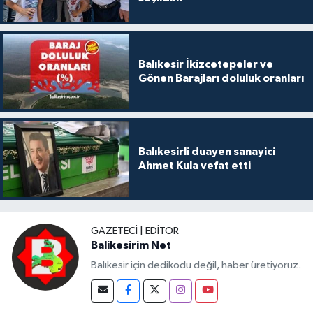
Balıkesir İkizcetepeler ve
Gönen Barajları doluluk oranları
Balıkesirli duayen sanayici
Ahmet Kula vefat etti
GAZETECI | EDITÖR
Balikesirim Net
Balıkesir için dedikodu değil, haber üretiyoruz.