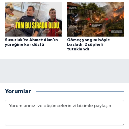
Susurluk'ta Ahmet Akın'ın
Gömeç yangını böyle
yüreğine kor düştü
başladı. 2 şüpheli
tutuklandı
Yorumlar