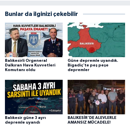
Bunlar da ilginizi çekebilir
Balıkesirli Orgeneral
Güne depremle uyandık.
Dalkıran Hava Kuvvetleri
Bigadiç'te peş peşe
Komutanı oldu
depremler
Balıkesir güne 3 ayrı
BALIKESİR'DE ALEVLERLE
depremle uyandı
AMANSIZ MÜCADELE!