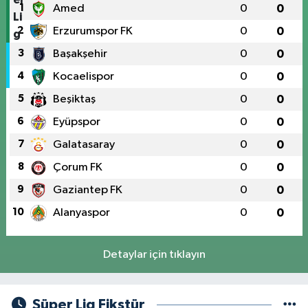
1
Amed
0
0
2
Erzurumspor FK
0
0
3
Başakşehir
0
0
4
Kocaelispor
0
0
5
Beşiktaş
0
0
6
Eyüpspor
0
0
7
Galatasaray
0
0
8
Çorum FK
0
0
9
Gaziantep FK
0
0
10
Alanyaspor
0
0
Detaylar için tıklayın
Süper Lig Fikstür