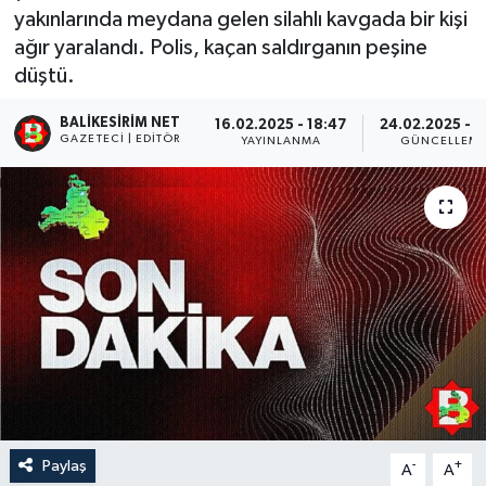
yakınlarında meydana gelen silahlı kavgada bir kişi
ağır yaralandı. Polis, kaçan saldırganın peşine
düştü.
BALIKESIRIM NET
16.02.2025 - 18:47
24.02.2025 - 11
GAZETECI | EDITÖR
YAYINLANMA
GÜNCELLEM
Paylaş
-
+
A
A