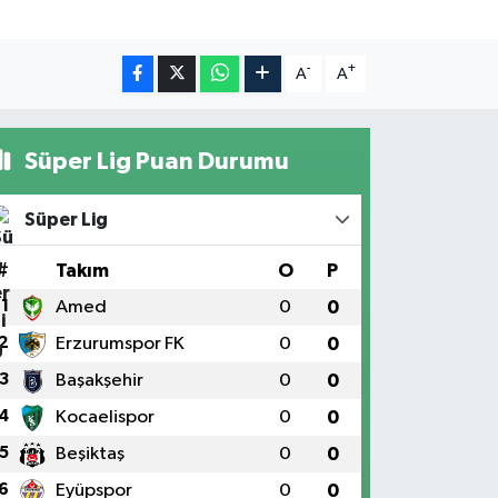
-
+
A
A
Süper Lig Puan Durumu
Süper Lig
#
Takım
O
P
1
Amed
0
0
2
Erzurumspor FK
0
0
3
Başakşehir
0
0
4
Kocaelispor
0
0
5
Beşiktaş
0
0
6
Eyüpspor
0
0