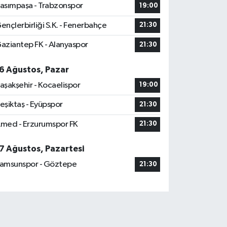
asımpaşa - Trabzonspor
19:00
ençlerbirliği S.K. - Fenerbahçe
21:30
aziantep FK - Alanyaspor
21:30
6 Ağustos, Pazar
aşakşehir - Kocaelispor
19:00
eşiktaş - Eyüpspor
21:30
med - Erzurumspor FK
21:30
7 Ağustos, Pazartesi
amsunspor - Göztepe
21:30