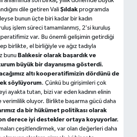
imi anlamında son birkaç yıllık dönemde büyük
andığını dile getiren Vali
Şıldak
programda
eyse bunun üçte biri kadar bir kadın
uluş işlem süreci tamamlanmıș, 2'si kuruluş
ratifimiz var. Bu önemli gelişimin getirdiği
p birlikte, el birliğiyle ve ağız tadıyla
iz bunu
Balıkesir olarak başardık ve
urum büyük bir dayanışma gösterdi.
acağımız altı kooperatifimizin dördünü de
erek söylüyorum
. Çünkü bu girişimleri çok
 ayakta tutan, bizi var eden kadının elinin
verimlilik oluyor. Birlikte başarma gücü daha
rımız da bir hükümet politikası olarak
on derece iyi destekler ortaya koyuyorlar.
şmaları çeşitlendirmek, var olan değerleri daha