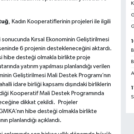
K
G
tuğ
, Kadın Kooperatiflerinin projeleri ile ilgili
G
sonucunda Kırsal Ekonominin Geliştirilmesi
1
ninde 6 projenin destekleneceğini aktardı.
B
i hibe desteği olmakla birlikte proje
B
rında yatırım yapılması planlandığı verilen
A
ominin Geliştirilmesi Mali Destek Programı’nın
alli idare birliği kapsamı dışındaki birliklerin
1
ildiği Kooperatif Mali Destek Programında
S
eğine dikkat çekildi. Projeler
GMKA’nın hibe desteği olmakla birlikte
nın planlandığı açıklandı.