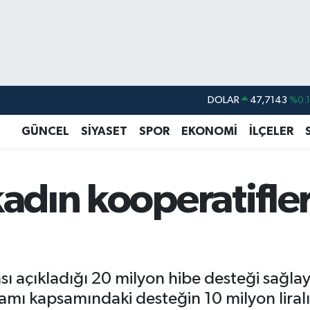
DOLAR
47,7143
%0.
EURO
55,0317
%-0.
GÜNCEL
SİYASET
SPOR
EKONOMİ
İLÇELER
STERLİN
64,2463
%0.
GRAM ALTIN
6510.40
%0.4
 kadın kooperatifl
BİST100
13.799
%7
BITCOIN
64.225,61
%-0.
 açıkladığı 20 milyon hibe desteği sağlay
gramı kapsamındaki desteğin 10 milyon lir