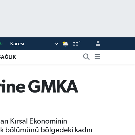
°
Karesi
16
22
02
SAĞLIK
07
5
erine GMKA
0
63
an Kırsal Ekonominin
alık bölümünü bölgedeki kadın