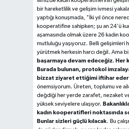
İlimizde kadın kooperatiflerinin geliş
bir hareketlilik ve gelişim ivmesi yakal
yaptığı konuşmada, "İki yıl önce nered
kooperatifine sahipken; şu an 24'ü kur
aşamasında olmak üzere 26 kadın koope
mutluluğu yaşıyoruz. Belli gelişimleri he
yürütmek herkesin harcı değil. Ama b
başarmaya devam edeceğiz. Her k
Burada bulunan, protokol imzalay
bizzat ziyaret ettiğimi iftihar ed
önemsiyorum. Üreten, toplumu ve aileyi
değdiği her yerde zarafet, nezaket ve 
yüksek seviyelere ulaşıyor.
Bakanlıkla
kadın kooperatifleri noktasında s
Bunlar sizleri güçlü kılacak
. Bu çalı