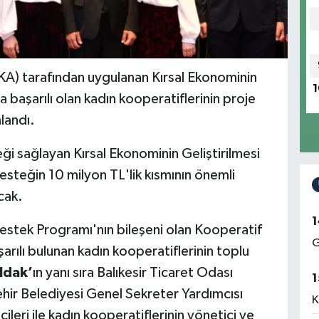
) tarafından uygulanan Kırsal Ekonominin
1
 başarılı olan kadın kooperatiflerinin proje
landı.
i sağlayan Kırsal Ekonominin Geliştirilmesi
steğin 10 milyon TL'lik kısmının önemli
cak.
1
Destek Programı'nın bileşeni olan Kooperatif
G
ılı bulunan kadın kooperatiflerinin toplu
ldak’
ın yanı sıra Balıkesir Ticaret Odası
1
hir Belediyesi Genel Sekreter Yardımcısı
K
leri ile kadın kooperatiflerinin yönetici ve