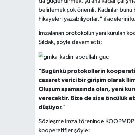
da güçlendirmek, şu ana kadar çalışma 
belirlemek çok önemli. Kadınlar bunu 
hikayeleri yazabiliyorlar." ifadelerini k
İmzalanan protokolün yeni kurulan koo
Şıldak, şöyle devam etti:
"
Bugünkü protokollerin kooperatif
cesaret verici bir girişim olarak İ
Oluşum aşamasında olan, yeni kuru
verecektir. Bize de size öncülük 
düşüyor.
"
Sözleşme imza töreninde KOOPMDP bi
kooperatifler şöyle: