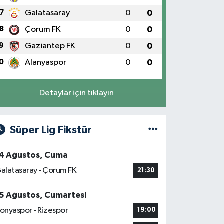
7
Galatasaray
0
0
8
Çorum FK
0
0
9
Gaziantep FK
0
0
0
Alanyaspor
0
0
Detaylar için tıklayın
Süper Lig Fikstür
4 Ağustos, Cuma
alatasaray - Çorum FK
21:30
5 Ağustos, Cumartesi
onyaspor - Rizespor
19:00