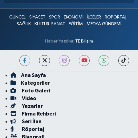
GÜNCEL
SİYASET
SPOR
EKONOMİ
İLÇELER
RÖPORTAJ
SAĞLIK
KÜLTÜR-SANAT
EĞİTİM
MEDYA GÜNDEMİ
Haber Yazılımı:
TE Bilişim
Ana Sayfa
Kategoriler
Foto Galeri
Video
Yazarlar
Firma Rehberi
Seri İlan
Röportaj
Biyografi