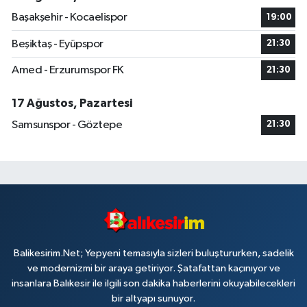
Başakşehir - Kocaelispor
19:00
Beşiktaş - Eyüpspor
21:30
Amed - Erzurumspor FK
21:30
17 Ağustos, Pazartesi
Samsunspor - Göztepe
21:30
Balikesirim.Net; Yepyeni temasıyla sizleri buluştururken, sadelik
ve modernizmi bir araya getiriyor. Şatafattan kaçınıyor ve
insanlara Balıkesir ile ilgili son dakika haberlerini okuyabilecekleri
bir altyapı sunuyor.