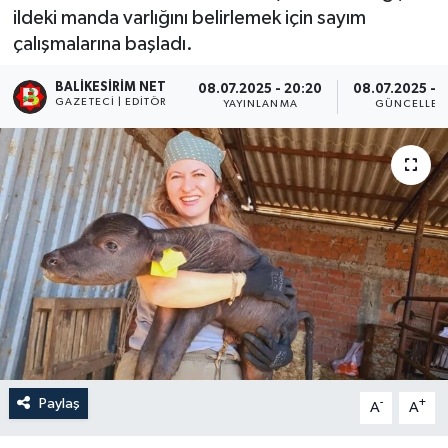
ildeki manda varlığını belirlemek için sayım
çalışmalarına başladı.
BALIKESIRIM NET
08.07.2025 - 20:20
08.07.2025 - 
GAZETECI | EDITÖR
YAYINLANMA
GÜNCELLEM
Paylaş
-
+
A
A