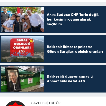
Akın: Sadece CHP'lerin değil,
her kesimin oyunu alarak
seçildim
Balıkesir İkizcetepeler ve
Gönen Barajları doluluk oranları
Balıkesirli duayen sanayici
Ahmet Kula vefat etti
GAZETECI | EDITÖR