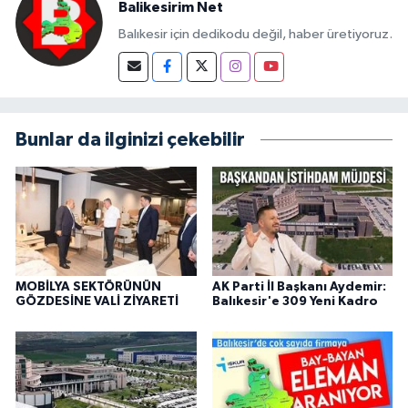
Balikesirim Net
Balıkesir için dedikodu değil, haber üretiyoruz.
Bunlar da ilginizi çekebilir
MOBİLYA SEKTÖRÜNÜN
AK Parti İl Başkanı Aydemir:
GÖZDESİNE VALİ ZİYARETİ
Balıkesir'e 309 Yeni Kadro