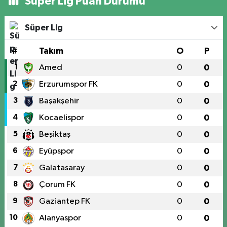
Süper Lig Puan Durumu
Süper Lig
#
Takım
O
P
1
Amed
0
0
2
Erzurumspor FK
0
0
3
Başakşehir
0
0
4
Kocaelispor
0
0
5
Beşiktaş
0
0
6
Eyüpspor
0
0
7
Galatasaray
0
0
8
Çorum FK
0
0
9
Gaziantep FK
0
0
10
Alanyaspor
0
0