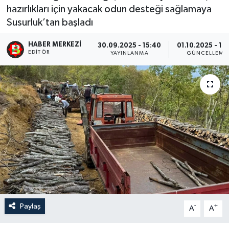
hazırlıkları için yakacak odun desteği sağlamaya
Susurluk’tan başladı
HABER MERKEZI
30.09.2025 - 15:40
01.10.2025 - 19
EDITÖR
YAYINLANMA
GÜNCELLEME
Paylaş
-
+
A
A