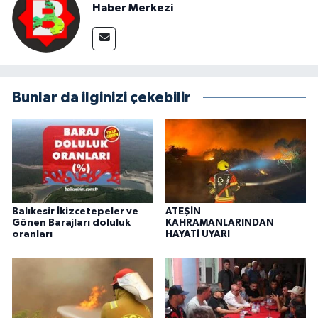
Haber Merkezi
Bunlar da ilginizi çekebilir
Balıkesir İkizcetepeler ve
ATEŞİN
Gönen Barajları doluluk
KAHRAMANLARINDAN
oranları
HAYATİ UYARI