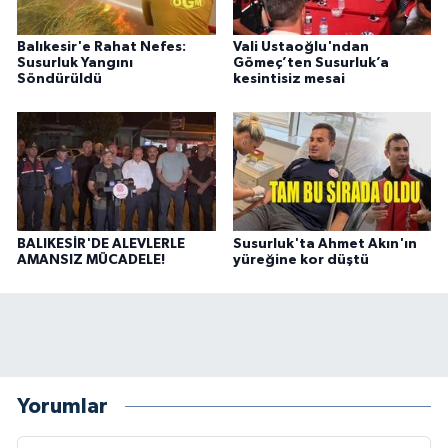
Balıkesir'e Rahat Nefes:
Vali Ustaoğlu'ndan
Susurluk Yangını
Gömeç’ten Susurluk’a
Söndürüldü
kesintisiz mesai
BALIKESİR'DE ALEVLERLE
Susurluk'ta Ahmet Akın'ın
AMANSIZ MÜCADELE!
yüreğine kor düştü
Yorumlar