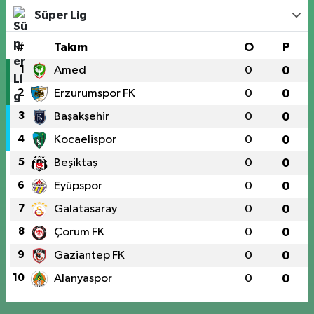
Süper Lig
#
Takım
O
P
1
Amed
0
0
2
Erzurumspor FK
0
0
3
Başakşehir
0
0
4
Kocaelispor
0
0
5
Beşiktaş
0
0
6
Eyüpspor
0
0
7
Galatasaray
0
0
8
Çorum FK
0
0
9
Gaziantep FK
0
0
10
Alanyaspor
0
0