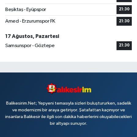
Beşiktaş - Eyüpspor
21:30
Amed - Erzurumspor FK
21:30
17 Ağustos, Pazartesi
Samsunspor - Göztepe
21:30
Balikesirim.Net; Yepyeni temasıyla sizleri buluştururken, sadelik
ve modernizmi bir araya getiriyor. Şatafattan kaçınıyor ve
insanlara Balıkesir ile ilgili son dakika haberlerini okuyabilecekleri
bir altyapı sunuyor.