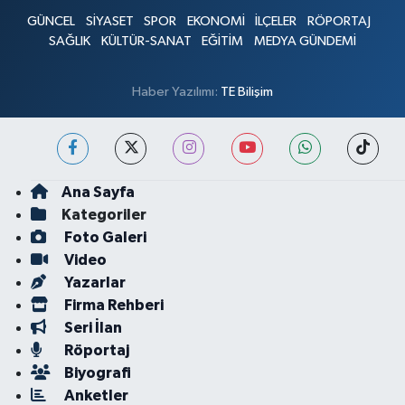
GÜNCEL
SİYASET
SPOR
EKONOMİ
İLÇELER
RÖPORTAJ
SAĞLIK
KÜLTÜR-SANAT
EĞİTİM
MEDYA GÜNDEMİ
Haber Yazılımı:
TE Bilişim
Ana Sayfa
Kategoriler
Foto Galeri
Video
Yazarlar
Firma Rehberi
Seri İlan
Röportaj
Biyografi
Anketler