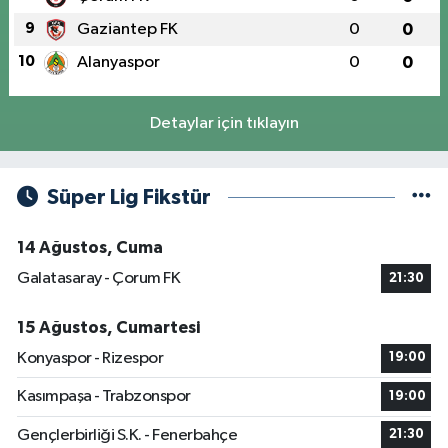
9
Gaziantep FK
0
0
10
Alanyaspor
0
0
Detaylar için tıklayın
Süper Lig Fikstür
14 Ağustos, Cuma
Galatasaray - Çorum FK
21:30
15 Ağustos, Cumartesi
Konyaspor - Rizespor
19:00
Kasımpaşa - Trabzonspor
19:00
Gençlerbirliği S.K. - Fenerbahçe
21:30