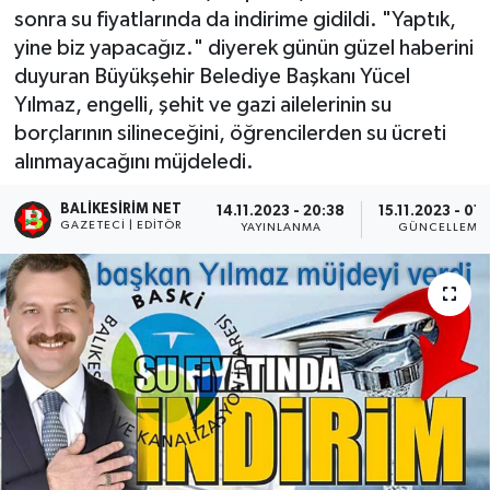
sonra su fiyatlarında da indirime gidildi. "Yaptık,
yine biz yapacağız." diyerek günün güzel haberini
duyuran Büyükşehir Belediye Başkanı Yücel
Yılmaz, engelli, şehit ve gazi ailelerinin su
borçlarının silineceğini, öğrencilerden su ücreti
alınmayacağını müjdeledi.
BALIKESIRIM NET
14.11.2023 - 20:38
15.11.2023 - 01
GAZETECI | EDITÖR
YAYINLANMA
GÜNCELLEME