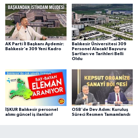
AK Parti İl Başkanı Aydemir:
Balıkesir Üniversitesi 309
Balıkesir'e 309 Yeni Kadro
Personel Alacak! Başvuru
Şartları ve Tarihleri Belli
Oldu
İŞKUR Balıkesir personel
OSB'de Dev Adım: Kuruluş
alımı güncel iş ilanları!
Süreci Resmen Tamamlandı