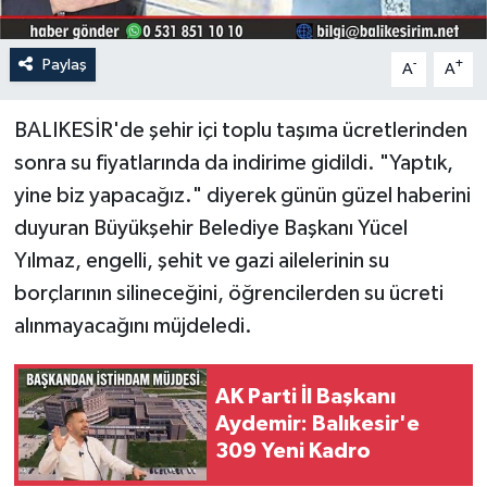
Paylaş
-
+
A
A
BALIKESİR'de şehir içi toplu taşıma ücretlerinden
sonra su fiyatlarında da indirime gidildi. "Yaptık,
yine biz yapacağız." diyerek günün güzel haberini
duyuran Büyükşehir Belediye Başkanı Yücel
Yılmaz, engelli, şehit ve gazi ailelerinin su
borçlarının silineceğini, öğrencilerden su ücreti
alınmayacağını müjdeledi.
AK Parti İl Başkanı
Aydemir: Balıkesir'e
309 Yeni Kadro