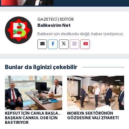
GAZETECI | EDITÖR
Balikesirim Net
Balıkesir için dedikodu değil, haber üretiyoruz.
Bunlar da ilginizi çekebilir
KEPSUT İÇİN CANLA BAŞLA..
MOBİLYA SEKTÖRÜNÜN
BAŞKAN CANKUL OSB İÇİN
GÖZDESİNE VALİ ZİYARETİ
BASTIRIYOR