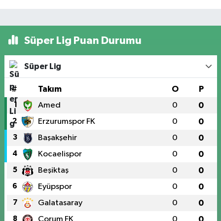
Süper Lig Puan Durumu
Süper Lig
#
Takım
O
P
1
Amed
0
0
2
Erzurumspor FK
0
0
3
Başakşehir
0
0
4
Kocaelispor
0
0
5
Beşiktaş
0
0
6
Eyüpspor
0
0
7
Galatasaray
0
0
8
Çorum FK
0
0