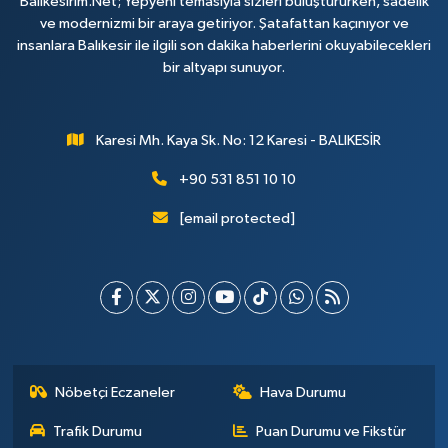
Balikesirim.Net; Yepyeni temasıyla sizleri buluştururken, sadelik
ve modernizmi bir araya getiriyor. Şatafattan kaçınıyor ve
insanlara Balıkesir ile ilgili son dakika haberlerini okuyabilecekleri
bir altyapı sunuyor.
Karesi Mh. Kaya Sk. No: 12 Karesi - BALIKESİR
+90 531 851 10 10
[email protected]
Nöbetçi Eczaneler
Hava Durumu
Trafik Durumu
Puan Durumu ve Fikstür