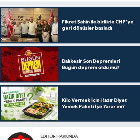
Fikret Şahin ile birlikte CHP'ye
geri dönüşler başladı
Balıkesir Son Depremler!
Bugün deprem oldu mu?
Kilo Vermek İçin Hazır Diyet
Yemek Paketi İşe Yarar mı?
EDITÖR HAKKINDA