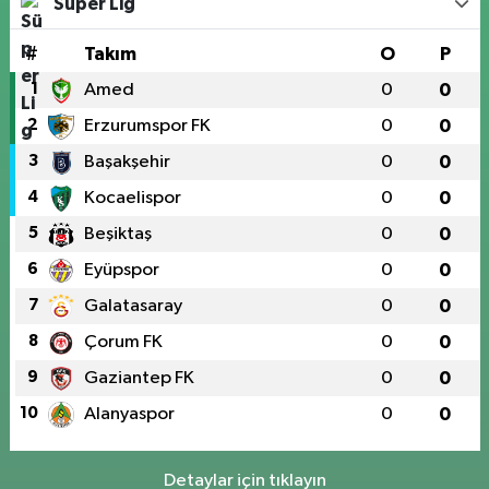
Süper Lig
#
Takım
O
P
1
Amed
0
0
2
Erzurumspor FK
0
0
3
Başakşehir
0
0
4
Kocaelispor
0
0
5
Beşiktaş
0
0
6
Eyüpspor
0
0
7
Galatasaray
0
0
8
Çorum FK
0
0
9
Gaziantep FK
0
0
10
Alanyaspor
0
0
Detaylar için tıklayın