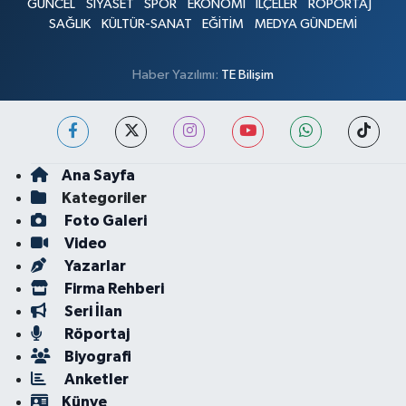
GÜNCEL
SİYASET
SPOR
EKONOMİ
İLÇELER
RÖPORTAJ
SAĞLIK
KÜLTÜR-SANAT
EĞİTİM
MEDYA GÜNDEMİ
Haber Yazılımı:
TE Bilişim
Ana Sayfa
Kategoriler
Foto Galeri
Video
Yazarlar
Firma Rehberi
Seri İlan
Röportaj
Biyografi
Anketler
Künye