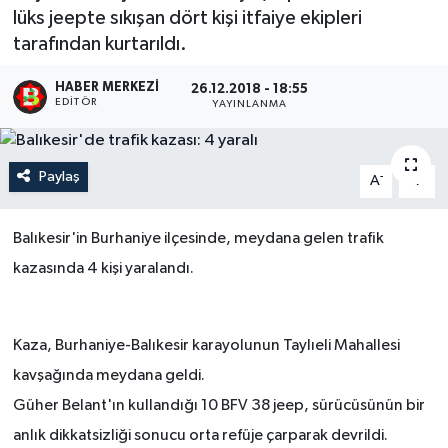
lüks jeepte sıkışan dört kişi itfaiye ekipleri
tarafından kurtarıldı.
HABER MERKEZI
26.12.2018 - 18:55
EDITÖR
YAYINLANMA
Paylaş
-
+
A
A
Balıkesir'in Burhaniye ilçesinde, meydana gelen trafik
kazasında 4 kişi yaralandı.
Kaza, Burhaniye-Balıkesir karayolunun Taylıeli Mahallesi
kavşağında meydana geldi.
Güher Belant'ın kullandığı 10 BFV 38 jeep, sürücüsünün bir
anlık dikkatsizliği sonucu orta refüje çarparak devrildi.