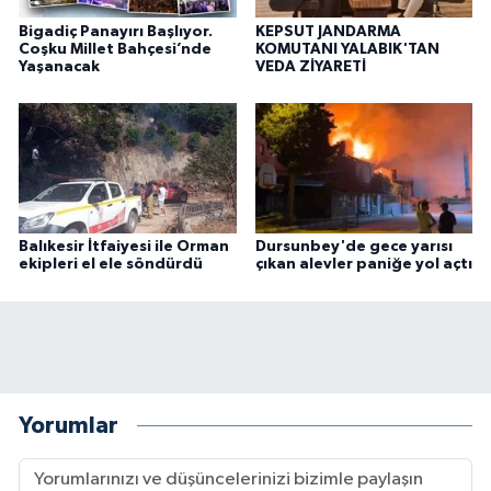
Bigadiç Panayırı Başlıyor.
KEPSUT JANDARMA
Coşku Millet Bahçesi’nde
KOMUTANI YALABIK'TAN
Yaşanacak
VEDA ZİYARETİ
Balıkesir İtfaiyesi ile Orman
Dursunbey'de gece yarısı
ekipleri el ele söndürdü
çıkan alevler paniğe yol açtı
Yorumlar