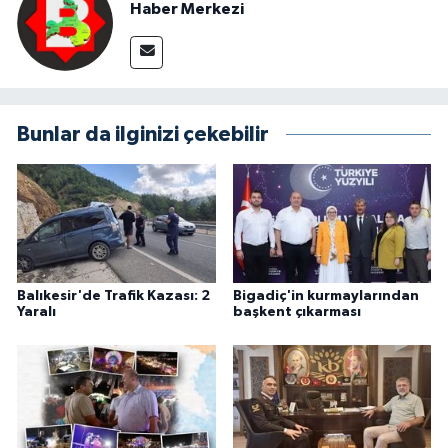
Haber Merkezi
Bunlar da ilginizi çekebilir
Balıkesir'de Trafik Kazası: 2
Bigadiç'in kurmaylarından
Yaralı
başkent çıkarması