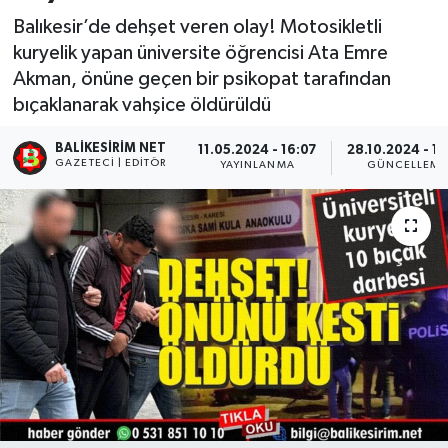
Balıkesir’de dehşet veren olay! Motosikletli
kuryelik yapan üniversite öğrencisi Ata Emre
Akman, önüne geçen bir psikopat tarafından
bıçaklanarak vahşice öldürüldü
BALIKESIRIM NET
11.05.2024 - 16:07
28.10.2024 - 11
GAZETECI | EDITÖR
YAYINLANMA
GÜNCELLEME