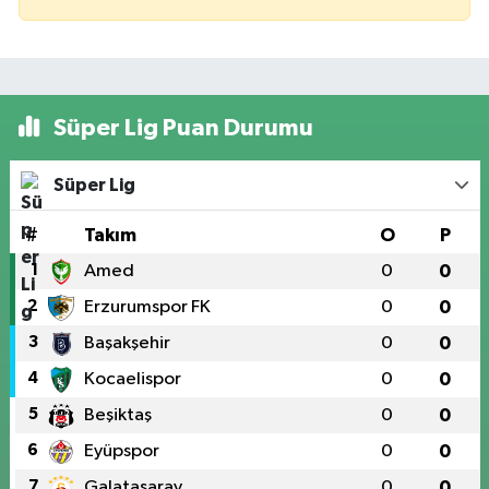
Süper Lig Puan Durumu
Süper Lig
#
Takım
O
P
1
Amed
0
0
2
Erzurumspor FK
0
0
3
Başakşehir
0
0
4
Kocaelispor
0
0
5
Beşiktaş
0
0
6
Eyüpspor
0
0
7
Galatasaray
0
0