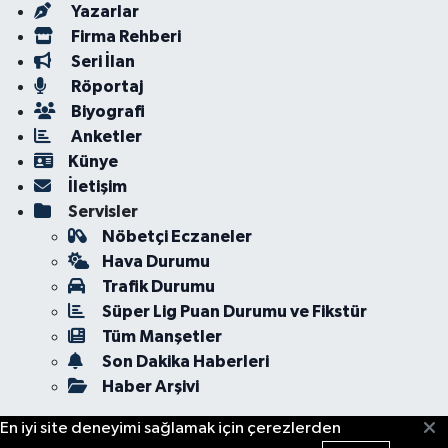
Yazarlar
Firma Rehberi
Seri İlan
Röportaj
Biyografi
Anketler
Künye
İletişim
Servisler
Nöbetçi Eczaneler
Hava Durumu
Trafik Durumu
Süper Lig Puan Durumu ve Fikstür
Tüm Manşetler
Son Dakika Haberleri
Haber Arşivi
En iyi site deneyimi sağlamak için çerezlerden