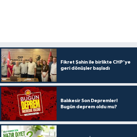
Fikret Şahin ile birlikte CHP'ye
geri dönüşler başladı
Balıkesir Son Depremler!
Bugün deprem oldu mu?