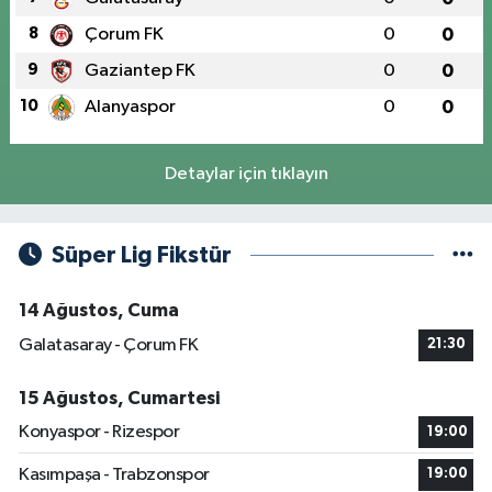
8
Çorum FK
0
0
9
Gaziantep FK
0
0
10
Alanyaspor
0
0
Detaylar için tıklayın
Süper Lig Fikstür
14 Ağustos, Cuma
Galatasaray - Çorum FK
21:30
15 Ağustos, Cumartesi
Konyaspor - Rizespor
19:00
Kasımpaşa - Trabzonspor
19:00