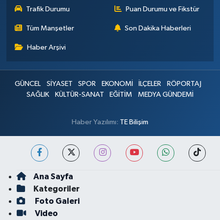
Trafik Durumu
Puan Durumu ve Fikstür
Tüm Manşetler
Son Dakika Haberleri
Haber Arşivi
GÜNCEL
SİYASET
SPOR
EKONOMİ
İLÇELER
RÖPORTAJ
SAĞLIK
KÜLTÜR-SANAT
EĞİTİM
MEDYA GÜNDEMİ
Haber Yazılımı:
TE Bilişim
Ana Sayfa
Kategoriler
Foto Galeri
Video