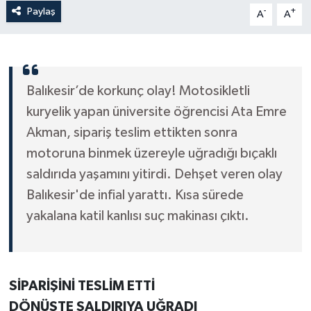
Paylaş
-
+
A
A
Balıkesir’de korkunç olay! Motosikletli
kuryelik yapan üniversite öğrencisi Ata Emre
Akman, sipariş teslim ettikten sonra
motoruna binmek üzereyle uğradığı bıçaklı
saldırıda yaşamını yitirdi. Dehşet veren olay
Balıkesir'de infial yarattı. Kısa sürede
yakalana katil kanlısı suç makinası çıktı.
SİPARİŞİNİ TESLİM ETTİ
DÖNÜŞTE SALDIRIYA UĞRADI