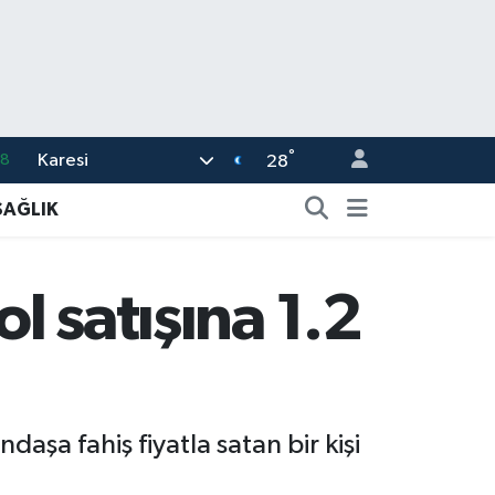
°
Karesi
08
28
02
SAĞLIK
16
4
l satışına 1.2
11
32
daşa fahiş fiyatla satan bir kişi