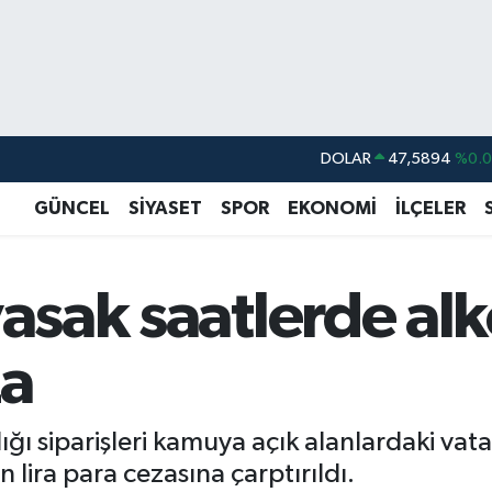
DOLAR
47,5894
%0.
EURO
55,0398
%-0.
GÜNCEL
SİYASET
SPOR
EKONOMİ
İLÇELER
STERLİN
64,1581
%0.
GRAM ALTIN
6508.83
%4.4
asak saatlerde alko
BİST100
13.703
%
BITCOIN
64.927,78
%1.
za
ğı siparişleri kamuya açık alanlardaki vatan
 lira para cezasına çarptırıldı.