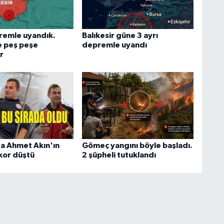
remle uyandık.
Balıkesir güne 3 ayrı
e peş peşe
depremle uyandı
r
ta Ahmet Akın'ın
Gömeç yangını böyle başladı.
kor düştü
2 şüpheli tutuklandı