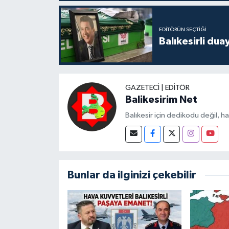
EDITÖRÜN SEÇTIĞI
Balıkesirli dua
GAZETECI | EDITÖR
Balikesirim Net
Balıkesir için dedikodu değil, h
Bunlar da ilginizi çekebilir