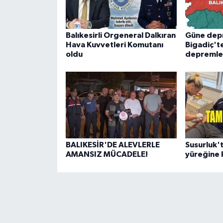
Balıkesirli Orgeneral Dalkıran
Güne dep
Hava Kuvvetleri Komutanı
Bigadiç't
oldu
depremle
BALIKESİR'DE ALEVLERLE
Susurluk'
AMANSIZ MÜCADELE!
yüreğine 