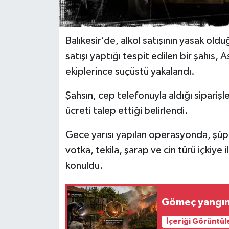
Balıkesir’de, alkol satışının yasak oldu
satışı yaptığı tespit edilen bir şahıs,
ekiplerince suçüstü yakalandı.
Şahsın, cep telefonuyla aldığı siparişl
ücreti talep ettiği belirlendi.
Gece yarısı yapılan operasyonda, şüphe
votka, tekila, şarap ve cin türü içkiye il
konuldu.
Gömeç yangını
İçeriği Görüntül