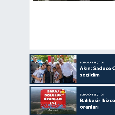
EDITÖRÜN SEÇTIĞI
Akın: Sadece C
seçildim
EDITÖRÜN SEÇTIĞI
Balıkesir İkiz
oranları