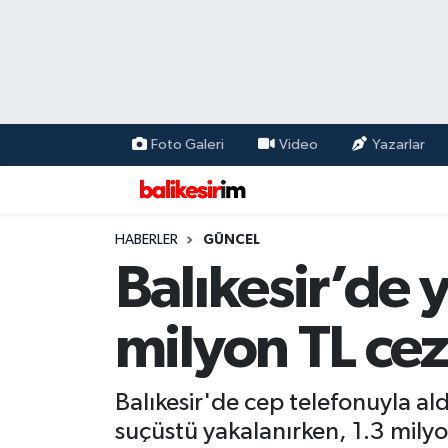
Foto Galeri
Video
Yazarlar
HABERLER
GÜNCEL
Balıkesir’de y
milyon TL ce
Balıkesir'de cep telefonuyla aldı
suçüstü yakalanırken, 1.3 milyon