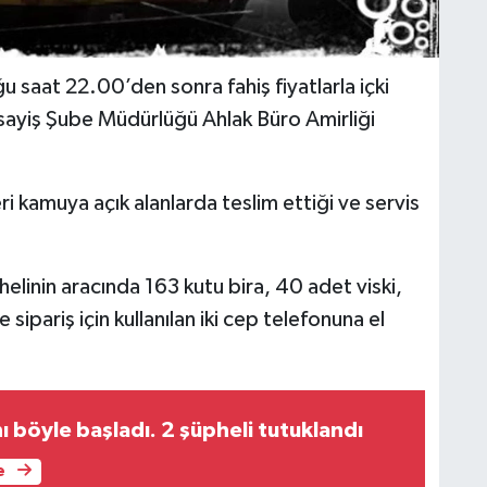
ğu saat 22.00’den sonra fahiş fiyatlarla içki
 Asayiş Şube Müdürlüğü Ahlak Büro Amirliği
eri kamuya açık alanlarda teslim ettiği ve servis
linin aracında 163 kutu bira, 40 adet viski,
e sipariş için kullanılan iki cep telefonuna el
 böyle başladı. 2 şüpheli tutuklandı
e