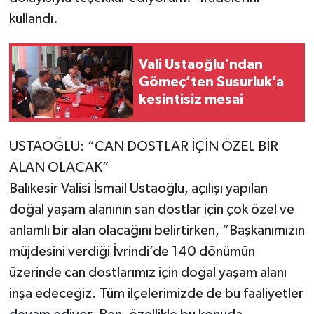
kullandı.
Vali Ustaoğlu'ndan
Gömeç’ten Susurluk’a
kesintisiz mesai
USTAOĞLU: “CAN DOSTLAR İÇİN ÖZEL BİR
ALAN OLACAK”
Balıkesir Valisi İsmail Ustaoğlu, açılışı yapılan
doğal yaşam alanının san dostlar için çok özel ve
anlamlı bir alan olacağını belirtirken, “Başkanımızın
müjdesini verdiği İvrindi’de 140 dönümün
üzerinde can dostlarımız için doğal yaşam alanı
inşa edeceğiz. Tüm ilçelerimizde de bu faaliyetler