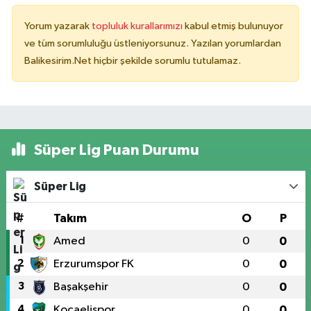
Yorum yazarak
topluluk kurallarımızı
kabul etmiş bulunuyor
ve tüm sorumluluğu üstleniyorsunuz. Yazılan yorumlardan
Balikesirim.Net hiçbir şekilde sorumlu tutulamaz.
Süper Lig Puan Durumu
Süper Lig
#
Takım
O
P
1
Amed
0
0
2
Erzurumspor FK
0
0
3
Başakşehir
0
0
4
Kocaelispor
0
0