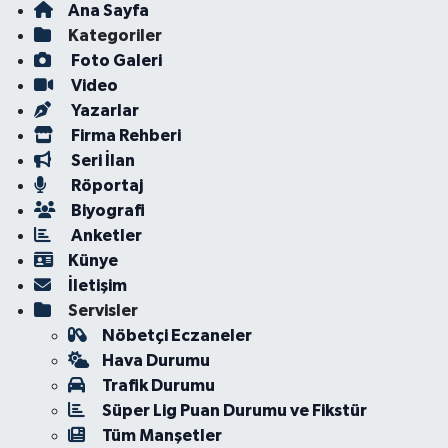
Ana Sayfa
Kategoriler
Foto Galeri
Video
Yazarlar
Firma Rehberi
Seri İlan
Röportaj
Biyografi
Anketler
Künye
İletişim
Servisler
Nöbetçi Eczaneler
Hava Durumu
Trafik Durumu
Süper Lig Puan Durumu ve Fikstür
Tüm Manşetler