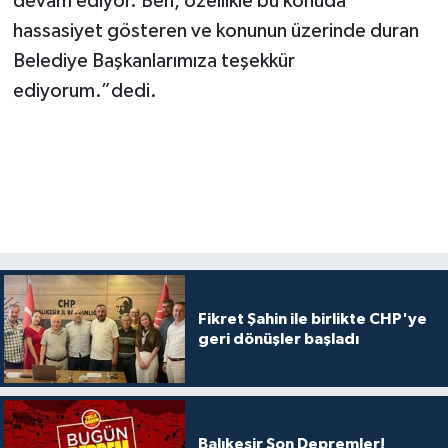
devam ediyor. Ben, özellikle bu konuda
hassasiyet gösteren ve konunun üzerinde duran
Belediye Başkanlarımıza teşekkür
ediyorum.”dedi.
Fikret Şahin ile birlikte CHP'ye
geri dönüşler başladı
Balıkesir Son Depremler!