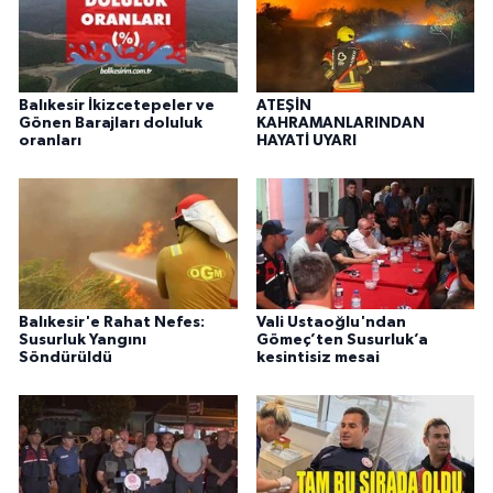
Balıkesir İkizcetepeler ve
ATEŞİN
Gönen Barajları doluluk
KAHRAMANLARINDAN
oranları
HAYATİ UYARI
Balıkesir'e Rahat Nefes:
Vali Ustaoğlu'ndan
Susurluk Yangını
Gömeç’ten Susurluk’a
Söndürüldü
kesintisiz mesai