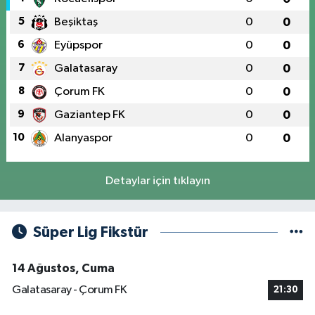
5
Beşiktaş
0
0
6
Eyüpspor
0
0
7
Galatasaray
0
0
8
Çorum FK
0
0
9
Gaziantep FK
0
0
10
Alanyaspor
0
0
Detaylar için tıklayın
Süper Lig Fikstür
14 Ağustos, Cuma
Galatasaray - Çorum FK
21:30