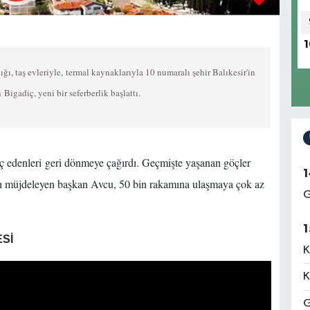
1
ğı, taş evleriyle, termal kaynaklarıyla 10 numaralı şehir Balıkesir'in
Bigadiç, yeni bir seferberlik başlattı.
öç edenleri geri dönmeye çağırdı. Geçmişte yaşanan göçler
1
nı müjdeleyen başkan Avcu, 50 bin rakamına ulaşmaya çok az
G
1
ESİ
K
K
G