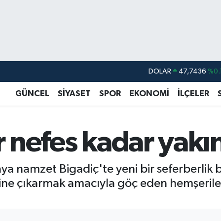
DOLAR
47,7436
%0.
EURO
55,2510
%0.
GÜNCEL
SİYASET
SPOR
EKONOMİ
İLÇELER
STERLİN
64,4811
%0.
GRAM ALTIN
6660.55
r nefes kadar yakı
BİST100
13.779
%-
BITCOIN
64.815,30
%-0
aya namzet Bigadiç'te yeni bir seferberlik 
 bine çıkarmak amacıyla göç eden hemşeri