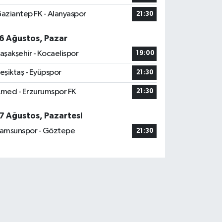
aziantep FK - Alanyaspor
21:30
6 Ağustos, Pazar
aşakşehir - Kocaelispor
19:00
eşiktaş - Eyüpspor
21:30
med - Erzurumspor FK
21:30
7 Ağustos, Pazartesi
amsunspor - Göztepe
21:30