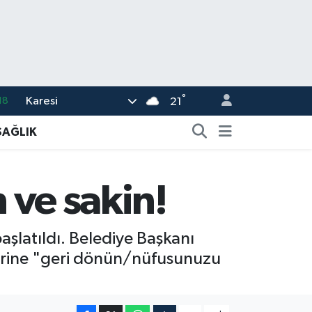
°
Karesi
18
21
32
SAĞLIK
38
%0
n ve sakin!
14
.1
başlatıldı. Belediye Başkanı
lerine "geri dönün/nüfusunuzu