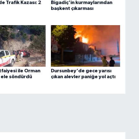
de Trafik Kazası: 2
Bigadiç'in kurmaylarından
başkent çıkarması
İtfaiyesi ile Orman
Dursunbey'de gece yarısı
l ele söndürdü
çıkan alevler paniğe yol açtı