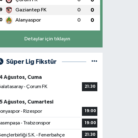
9
Gaziantep FK
0
0
0
Alanyaspor
0
0
Detaylar için tıklayın
Süper Lig Fikstür
4 Ağustos, Cuma
alatasaray - Çorum FK
21:30
5 Ağustos, Cumartesi
onyaspor - Rizespor
19:00
asımpaşa - Trabzonspor
19:00
ençlerbirliği S.K. - Fenerbahçe
21:30