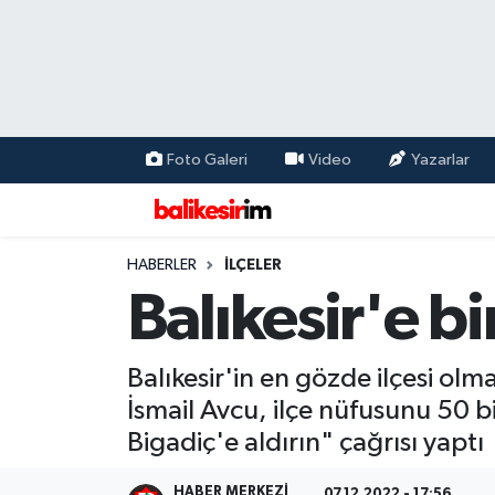
Foto Galeri
Video
Yazarlar
HABERLER
İLÇELER
Balıkesir'e bi
Balıkesir'in en gözde ilçesi olm
İsmail Avcu, ilçe nüfusunu 50
Bigadiç'e aldırın" çağrısı yaptı
HABER MERKEZI
07.12.2022 - 17:56