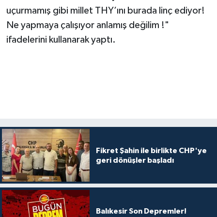
uçurmamış gibi millet THY’ını burada linç ediyor!
Ne yapmaya çalışıyor anlamış değilim !"
ifadelerini kullanarak yaptı.
Fikret Şahin ile birlikte CHP'ye
geri dönüşler başladı
Balıkesir Son Depremler!