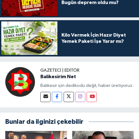
Bugün deprem oldu mu?
Kilo Vermek İçin Hazır Diyet
Yemek Paketi İşe Yarar mı?
GAZETECI | EDITÖR
Balikesirim Net
Balıkesir için dedikodu değil, haber üretiyoruz.
Bunlar da ilginizi çekebilir