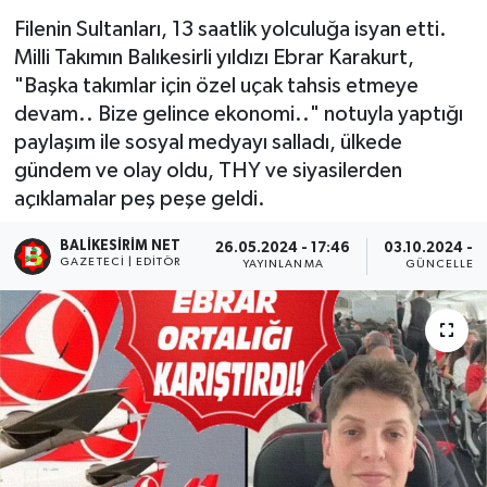
Filenin Sultanları, 13 saatlik yolculuğa isyan etti.
Milli Takımın Balıkesirli yıldızı Ebrar Karakurt,
"Başka takımlar için özel uçak tahsis etmeye
devam.. Bize gelince ekonomi.." notuyla yaptığı
paylaşım ile sosyal medyayı salladı, ülkede
gündem ve olay oldu, THY ve siyasilerden
açıklamalar peş peşe geldi.
BALIKESIRIM NET
26.05.2024 - 17:46
03.10.2024 - 1
GAZETECI | EDITÖR
YAYINLANMA
GÜNCELLEM