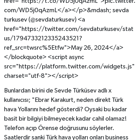
href="https://t.co/WD5j0qAzmL">pic.twitter.
com/WD5j0qAzmL</a></p>&mdash; sevda
turkusev (@sevdaturkusev) <a
href="https://twitter.com/sevdaturkusev/stat
us/1794733212335243521?
ref_src=twsrc%5Etfw">May 26, 2024</a>
</blockquote> <script async
src="https://platform.twitter.com/widgets.js"
charset="utf-8"></script>
Bunlardan birini de Sevde Türküsev adlı x
kullanıcısı; "Ebrar Karakurt, neden direkt Türk
hava Yollarını hedef gösterdi? Oysaki bu kadar
basit bir bilgiyi bilmeyecek kadar cahil olamaz!
Telefon açıp Örense doğrusunu söylerler.
Saatlerdir sanki Türk hava yolları onları business