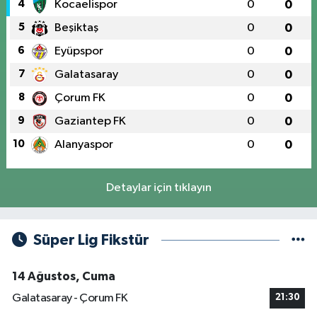
4
Kocaelispor
0
0
5
Beşiktaş
0
0
6
Eyüpspor
0
0
7
Galatasaray
0
0
8
Çorum FK
0
0
9
Gaziantep FK
0
0
10
Alanyaspor
0
0
Detaylar için tıklayın
Süper Lig Fikstür
14 Ağustos, Cuma
Galatasaray - Çorum FK
21:30