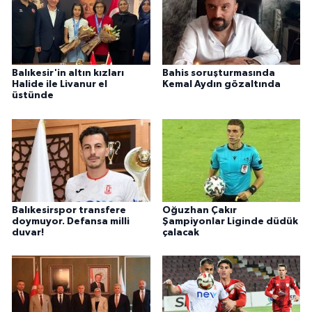
Balıkesir'in altın kızları
Bahis soruşturmasında
Halide ile Livanur el
Kemal Aydın gözaltında
üstünde
Balıkesirspor transfere
Oğuzhan Çakır
doymuyor. Defansa milli
Şampiyonlar Liginde düdük
duvar!
çalacak