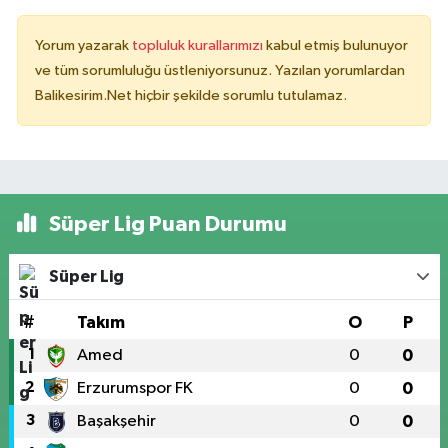
Yorum yazarak
topluluk kurallarımızı
kabul etmiş bulunuyor
ve tüm sorumluluğu üstleniyorsunuz. Yazılan yorumlardan
Balikesirim.Net hiçbir şekilde sorumlu tutulamaz.
Süper Lig Puan Durumu
Süper Lig
#
Takım
O
P
1
Amed
0
0
2
Erzurumspor FK
0
0
3
Başakşehir
0
0