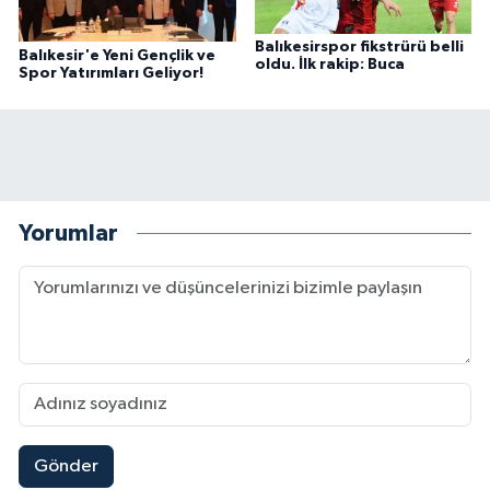
Balıkesirspor fikstrürü belli
Balıkesir'e Yeni Gençlik ve
oldu. İlk rakip: Buca
Spor Yatırımları Geliyor!
Yorumlar
Gönder