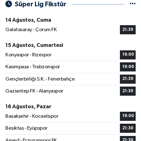
Süper Lig Fikstür
14 Ağustos, Cuma
Galatasaray - Çorum FK
21:30
15 Ağustos, Cumartesi
Konyaspor - Rizespor
19:00
Kasımpaşa - Trabzonspor
19:00
Gençlerbirliği S.K. - Fenerbahçe
21:30
Gaziantep FK - Alanyaspor
21:30
16 Ağustos, Pazar
Başakşehir - Kocaelispor
19:00
Beşiktaş - Eyüpspor
21:30
Amed - Erzurumspor FK
21:30