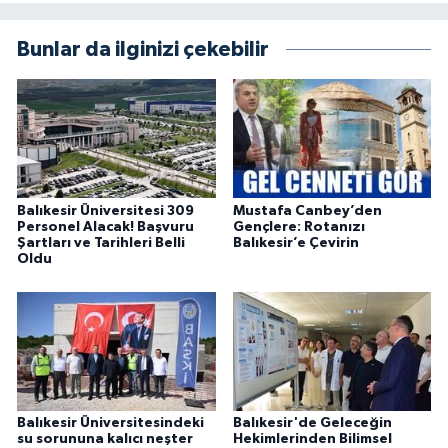
Bunlar da ilginizi çekebilir
Balıkesir Üniversitesi 309
Mustafa Canbey’den
Personel Alacak! Başvuru
Gençlere: Rotanızı
Şartları ve Tarihleri Belli
Balıkesir’e Çevirin
Oldu
Balıkesir Üniversitesindeki
Balıkesir'de Geleceğin
su sorununa kalıcı neşter
Hekimlerinden Bilimsel