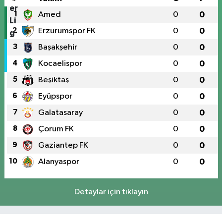
1
Amed
0
0
2
Erzurumspor FK
0
0
3
Başakşehir
0
0
4
Kocaelispor
0
0
5
Beşiktaş
0
0
6
Eyüpspor
0
0
7
Galatasaray
0
0
8
Çorum FK
0
0
9
Gaziantep FK
0
0
10
Alanyaspor
0
0
Detaylar için tıklayın