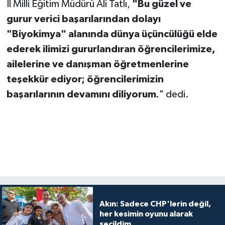
İl Milli Eğitim Müdürü Ali Tatlı,
"Bu güzel ve
gurur verici başarılarından dolayı
"Biyokimya" alanında dünya üçüncülüğü elde
ederek ilimizi gururlandıran öğrencilerimize,
ailelerine ve danışman öğretmenlerine
teşekkür ediyor; öğrencilerimizin
başarılarının devamını diliyorum.
" dedi.
Akın: Sadece CHP'lerin değil,
her kesimin oyunu alarak
seçildim