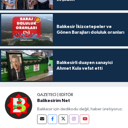
Balıkesir İkizcetepeler ve
Gönen Barajları doluluk oranları
Balıkesirli duayen sanayici
Ahmet Kula vefat etti
GAZETECI | EDITÖR
Balikesirim Net
Balıkesir için dedikodu değil, haber üretiyoruz.