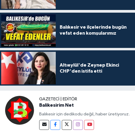
Balıkesir ve ilçelerinde bugün
vefat eden komşularımız
Altıeylül'de Zeynep Ekinci
CHP'den istifa etti
GAZETECI | EDITÖR
Balikesirim Net
Balıkesir için dedikodu değil, haber üretiyoruz.