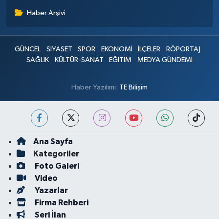
Haber Arşivi
GÜNCEL
SİYASET
SPOR
EKONOMİ
İLÇELER
RÖPORTAJ
SAĞLIK
KÜLTÜR-SANAT
EĞİTİM
MEDYA GÜNDEMİ
Haber Yazılımı:
TE Bilişim
Ana Sayfa
Kategoriler
Foto Galeri
Video
Yazarlar
Firma Rehberi
Seri İlan