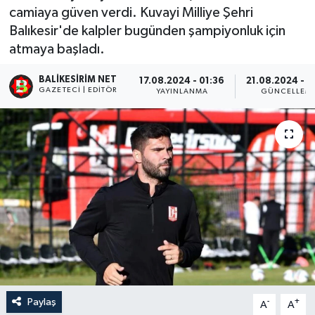
camiaya güven verdi. Kuvayi Milliye Şehri
Balıkesir'de kalpler bugünden şampiyonluk için
atmaya başladı.
BALIKESIRIM NET
17.08.2024 - 01:36
21.08.2024 - 2
GAZETECI | EDITÖR
YAYINLANMA
GÜNCELLEM
Paylaş
-
+
A
A