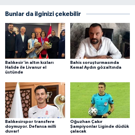
Bunlar da ilginizi çekebilir
Balıkesir'in altın kızları
Bahis soruşturmasında
Halide ile Livanur el
Kemal Aydın gözaltında
üstünde
Balıkesirspor transfere
Oğuzhan Çakır
doymuyor. Defansa milli
Şampiyonlar Liginde düdük
duvar!
çalacak